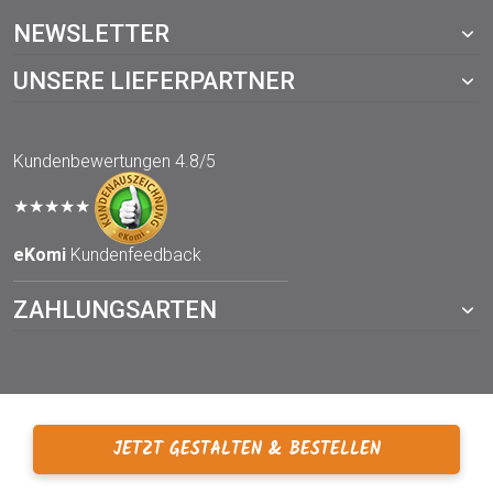
NEWSLETTER
UNSERE LIEFERPARTNER
Kundenbewertungen
4.8/5
★★★★★
eKomi
Kundenfeedback
ZAHLUNGSARTEN
JETZT GESTALTEN & BESTELLEN
© 2021 TOPP-DRUCKWERKSTATT.de – ein Webshop von der
TOPP digital GmbH