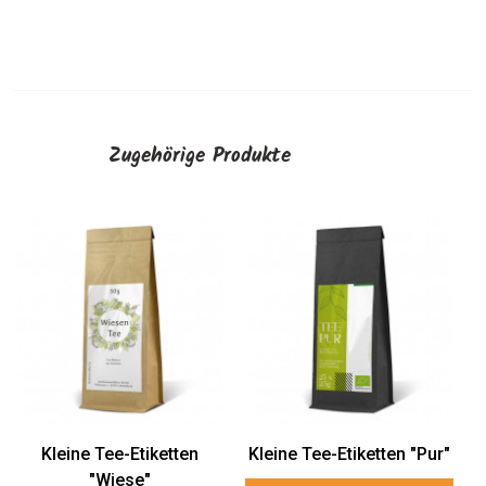
Zugehörige Produkte
Kleine Tee-Etiketten
Kleine Tee-Etiketten
"Passion"
"Matcha"
AUSWÄHLEN
AUSWÄHLEN
"Pur"