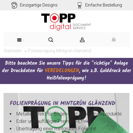
Einzigartige Designs
Einfache Bestellung
Folienprägung Mintgrün Glänzend
Startseite
Bitte beachten Sie unsere Tipps für die "richtige" Anlage
der Druckdaten für
VEREDELUNGEN
, wie z.B. Golddruck oder
Heißfolienprägung!
FOLIENPRÄGUNG IN MINTGRÜN GLÄNZEND
Metallic-Effekt für Bogen- und Rollendruckprodukte
Edler und auffälliger Premium-Effekt
Übertragung einer mintgrünen Folie mit