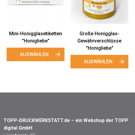
Gewährverschlüsse
"Honigli
"Honigliebe"
AUSWÄH
AUSWÄHLEN
onigglas-
erschlüsse
gliebe"
ÄHLEN
TOPP-DRUCKWERKSTATT.de – ein Webshop der TOPP
digital GmbH