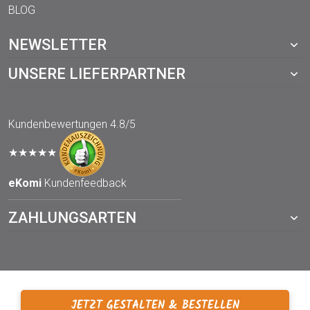
BLOG
NEWSLETTER
UNSERE LIEFERPARTNER
Kundenbewertungen
4.8/5
★★★★★
eKomi
Kundenfeedback
ZAHLUNGSARTEN
JETZT GESTALTEN & BESTELLEN
© 2021 TOPP-DRUCKWERKSTATT.de – ein Webshop von der