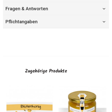
Fragen & Antworten
Pflichtangaben
Zugehörige Produkte
Kleine Honigglas-
Runde Etik