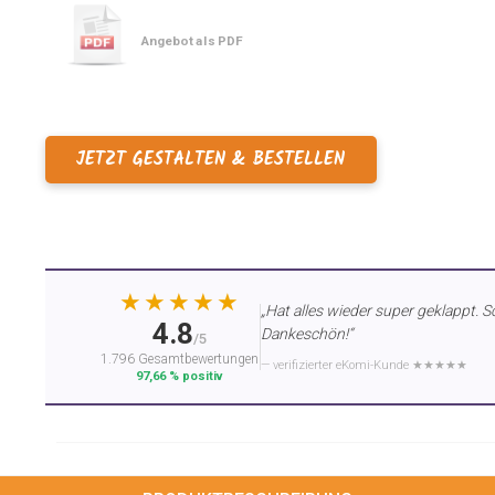
Angebot als PDF
JETZT GESTALTEN & BESTELLEN
★★★★★
„Hat alles wieder super geklappt. S
4.8
Dankeschön!“
/5
1.796 Gesamtbewertungen
— verifizierter eKomi-Kunde ★★★★★
97,66 % positiv