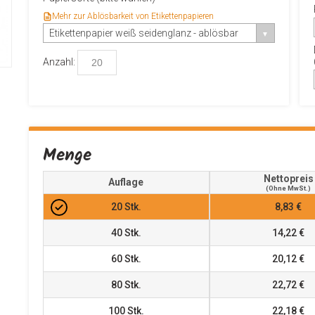
Mehr zur Ablösbarkeit von Etikettenpapieren
Etikettenpapier weiß seidenglanz - ablösbar
Anzahl:
Menge
Nettopreis
Auflage
(ohne MwSt.)
20
Stk.
8,83 €
40
Stk.
14,22 €
60
Stk.
20,12 €
80
Stk.
22,72 €
100
Stk.
22,18 €