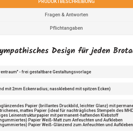
PRODUKTBESCHREIBUNG
Fragen & Antworten
Pflichtangaben
ympathisches Design für jeden Brot
rentraum" - frei gestaltbare Gestaltungsvorlage
nd mit 2mm Eckenradius; nassklebend mit spitzen Ecken)
glänzendes Papier (brillantes Druckbild, leichter Glanz) mit perma
trichenes, mattes Papier (ideal für nachträgliches Stempeln des MH
iges Leinenstrukturpapier mit permanent-haftenden Klebstoff
engummiertes) Papier Weiß-Matt zum Anfeuchten und Aufkleben
engummiertes) Papier Weiß-Glänzend zum Anfeuchten und Aufklebe