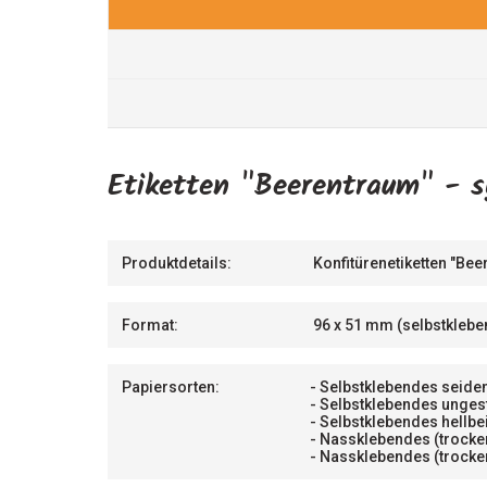
Etiketten "Beerentraum" - s
Produktdetails:
Konfitürenetiketten "Bee
Format:
96 x 51 mm (selbstklebe
Papiersorten:
- Selbstklebendes seiden
- Selbstklebendes unges
- Selbstklebendes hellbe
- Nassklebendes (trock
- Nassklebendes (trock