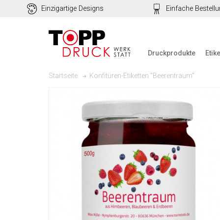
Einzigartige Designs
Einfache Bestell
Druckprodukte
Etik
Konfitüren-Etiketten "Beerentraum"
Startseite