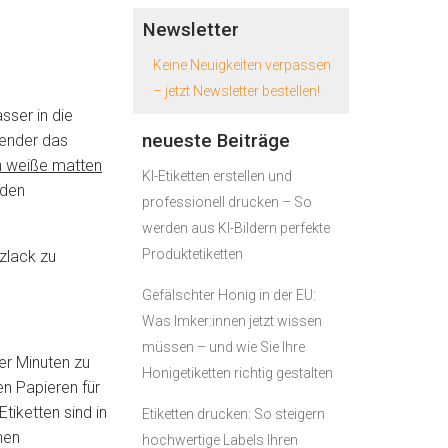
Newsletter
Keine Neuigkeiten verpassen
– jetzt Newsletter bestellen!
sser in die
neueste Beiträge
zender das
n weiße matten
KI-Etiketten erstellen und
nden
professionell drucken – So
werden aus KI-Bildern perfekte
Produktetiketten
zlack zu
Gefälschter Honig in der EU:
Was Imker:innen jetzt wissen
müssen – und wie Sie Ihre
ger Minuten zu
Honigetiketten richtig gestalten
en Papieren für
tiketten sind in
Etiketten drucken: So steigern
hen
hochwertige Labels Ihren