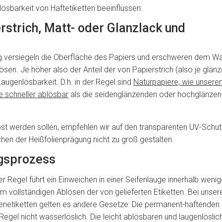
lösbarkeit von Haftetiketten beeinflussen:
erstrich, Matt- oder Glanzlack und
ung versiegeln die Oberfläche des Papiers und erschweren dem Wa
sen. Je höher also der Anteil der von Papierstrich (also je glän
Laugenlösbarkeit. D.h. in der Regel sind
Naturpapiere, wie unsere
e schneller ablösbar
als die seidenglänzenden oder hochglänze
löst werden sollen, empfehlen wir auf den transparenten UV-Schut
chen der Heißfolienprägung nicht zu groß gestalten.
ngsprozess
er Regel führt ein Einweichen in einer Seifenlauge innerhalb weni
m vollständigen Ablösen der von gelieferten Etiketten. Bei unser
enetiketten gelten es andere Gesetze: Die permanent-haftenden E
Regel nicht wasserlöslich. Die leicht ablösbaren und laugenlöslic