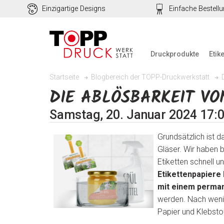
Einzigartige Designs
Einfache Bestell
Druckprodukte
Etik
Startseite
Blogbereich der TOPP-Druckwerkstatt
DIE ABLÖSBARKEIT VON
Samstag, 20. Januar 2024 17:0
Grundsätzlich ist d
Gläser. Wir haben b
Etiketten schnell u
Etikettenpapiere
mit einem perma
werden. Nach wenig
Papier und Klebsto