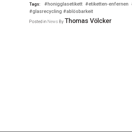
#honigglasetikett
#etiketten-enfernen
Tags:
#glasrecycling #ablösbarkeit
Thomas Völcker
Posted in
News
By