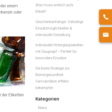
Was muss wirklich aufs
oder einem
Etikett?
chbenzin oder
Geschenkanhänger: Vielseitige
Einsatzmöglichkeiten &
individuelle Gestaltung
Individuelle Hinterglasplaketten
mit Saugnapf – Perfekt für
besondere Einsätze
Die beste Strategie zur
Bienengesundheit:
Varroamilben effektiv
bekämpfen
 der Etiketten
Kategorien
News