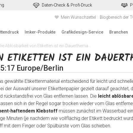
ung
Daten-Check & Profi-Druck
P
Mein Wunschzettel
Blogbereich der 
ettendruck
Imker-Produkte
Grafikdesign-Service
Branchen
Die Ablösbarkeit von Etiketten ist ein Dauerthema...
 ETIKETTEN IST EIN DAUERTH
5:17 Europe/Berlin
as gewählte Etikettenmaterial entscheidend für leicht und schnell
ei der Auswahl unserer Etikettenpapier gezielt darauf geachtet, d
nd rückstandsfrei von Glas entfernen lassen. Die
leicht ablösbar
lassen sich in der Regel sogar trocken wieder vom Glas entferne
nent-haftendem Klebstoff
müssen zunächst im Wasserbad ei
e Minuten (je nachdem wie vollflächig der Etikett bedruckt wurd
ff mit dem Finger oder Spülbürste vom Glas schieben.