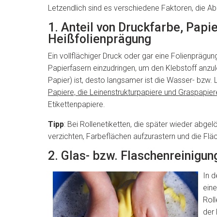
Letzendlich sind es verschiedene Faktoren, die Ab
1. Anteil von Druckfarbe, Papi
Heißfolienprägung
Ein vollflächiger Druck oder gar eine Folienpräg
Papierfasern einzudringen, um den Klebstoff anzulö
Papier) ist, desto langsamer ist die Wasser- bzw. 
Papiere, die Leinenstrukturpapiere und Graspapier
Etikettenpapiere.
Tipp
: Bei Rollenetiketten, die später wieder abge
verzichten, Farbeflächen aufzurastern und die Flä
2. Glas- bzw. Flaschenreinigu
In d
eine
Roll
der 