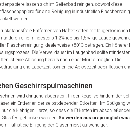
ettenpapiere lassen sich im Seifenbad reinigen, obwohl diese
flaschenpapiere für eine Reinigung in industriellen Flaschenrein
wickelt werden.
rückstandsfreie Entfernen von Haftetiketten mit laugenlöslichen
 nur durch eine mindestens 1,2%-ige bis 1,5%-ige Lauge gewährlei
er Flaschenreinigung idealerweise +80°C betragen. Ein höherer 
sungsprozess. Die Verweildauer im Laugenbad sollte mindesten
tten ist eine Ablösung bereits nach einer Minute möglich. Die
druckung und Lagerzeit können die Ablösezeit beeinflussen und
lichen Geschirrspülmaschinen
aschinen wird dringend abgeraten
. In der Regel verhindern der s
läser ein Entfernen der selbstklebenden Etiketten. Im Spülgang 
 nur die klebrigen Harze, so dass die Etiketten im abschließende
m Glas festgebacken werden.
So werden aus ursprünglich was
sem Fall ist die Einigung der Gläser meist aufwendiger.