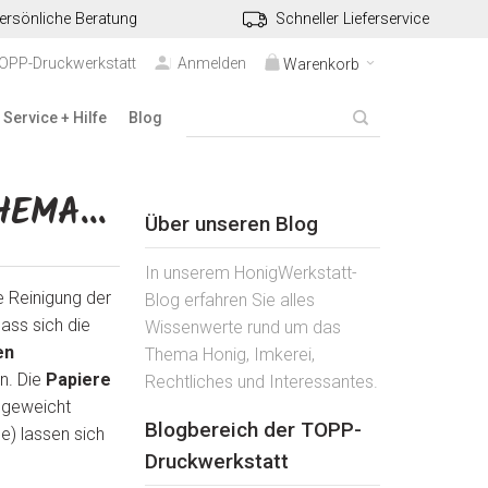
ersönliche Beratung
Schneller Lieferservice
TOPP-Druckwerkstatt
Anmelden
Warenkorb
Service + Hilfe
Blog
EMA...
Über unseren Blog
In unserem HonigWerkstatt-
e Reinigung der
Blog erfahren Sie alles
ass sich die
Wissenwerte rund um das
en
Thema Honig, Imkerei,
n. Die
Papiere
Rechtliches und Interessantes.
ngeweicht
Blogbereich der TOPP-
e) lassen sich
Druckwerkstatt