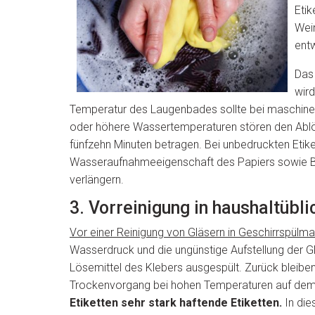
Etik
Wein
ent
Das 
wird
Temperatur des Laugenbades sollte bei maschinell
oder höhere Wassertemperaturen stören den Ablö
fünfzehn Minuten betragen. Bei unbedruckten Etike
Wasseraufnahmeeigenschaft des Papiers sowie Be
verlängern.
3. Vorreinigung in haushaltüb
Vor einer Reinigung von Gläsern in Geschirrspülm
Wasserdruck und die ungünstige Aufstellung der G
Lösemittel des Klebers ausgespült. Zurück bleiben
Trockenvorgang bei hohen Temperaturen auf de
Etiketten sehr stark haftende Etiketten.
In die