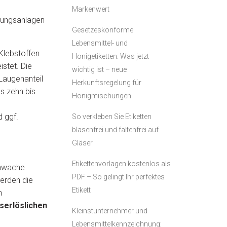
Markenwert
igungsanlagen
Gesetzeskonforme
Lebensmittel- und
 Klebstoffen
Honigetiketten: Was jetzt
stet. Die
wichtig ist – neue
Laugenanteil
Herkunftsregelung für
s zehn bis
Honigmischungen
 ggf.
So verkleben Sie Etiketten
blasenfrei und faltenfrei auf
Gläser
Etikettenvorlagen kostenlos als
chwache
PDF – So gelingt Ihr perfektes
werden die
Etikett
n
serlöslichen
Kleinstunternehmer und
Lebensmittelkennzeichnung: