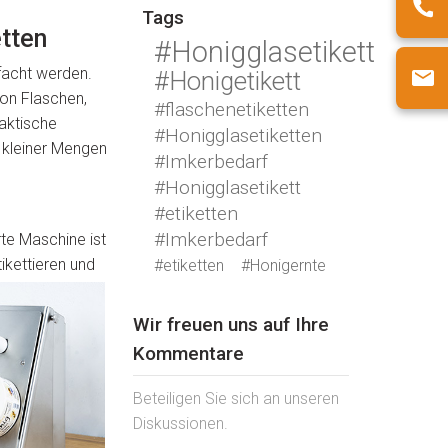
Tags
tten
#Honigglasetikett
facht werden.
#Honigetikett
on Flaschen,
#flaschenetiketten
aktische
#Honigglasetiketten
g kleiner Mengen
#Imkerbedarf
#Honigglasetikett
#etiketten
#Imkerbedarf
te Maschine ist
ikettieren und
#etiketten
#Honigernte
Wir freuen uns auf Ihre
Kommentare
Beteiligen Sie sich an unseren
Diskussionen.