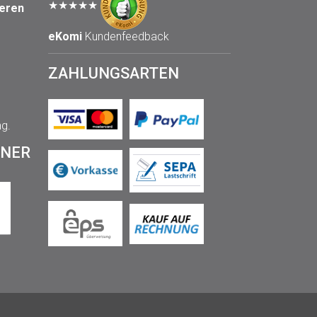
★★★★★
seren
eKomi
Kundenfeedback
ZAHLUNGSARTEN
ng.
TNER