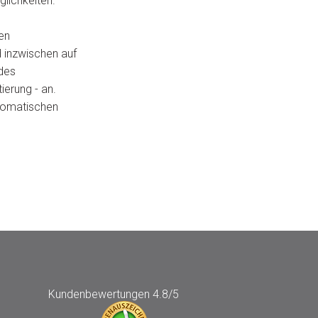
lichkeiten.
en
 inzwischen auf
 des
ierung - an.
automatischen
Kundenbewertungen
4.8/5