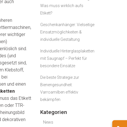
der auch
Was muss wirklich aufs
Etikett?
öheren
Geschenkanhänger: Vielseitige
ettiermaschinen,
Einsatzmöglichkeiten &
rer wichtiger
individuelle Gestaltung
hen)
nlöslich sind.
Individuelle Hinterglasplaketten
des (und
mit Saugnapf – Perfekt für
gesetzt sind,
besondere Einsätze
m Klebstoff,
 bei
Die beste Strategie zur
sen und einen
Bienengesundheit:
iketten
Varroamilben effektiv
muss das Etikett
bekämpfen
en oder TTR-
Kategorien
heinungsbild
d dekorativen
News