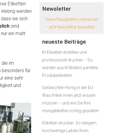
ese Etiketten
Newsletter
g klebrig werden
 dass sie sich
Keine Neuigkeiten verpassen
slich
sind.
– jetzt Newsletter bestellen!
 nur ein matt
neueste Beiträge
KI-Etiketten erstellen und
professionell drucken – So
 die im
werden aus KI-Bildern perfekte
h besonders für
Produktetiketten
ur eine sehr
tigkeit und
Gefälschter Honig in der EU:
Was Imker:innen jetzt wissen
müssen – und wie Sie Ihre
Honigetiketten richtig gestalten
Etiketten drucken: So steigern
hochwertige Labels Ihren