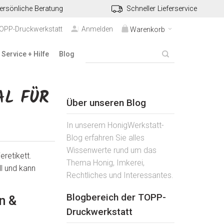
ersönliche Beratung
Schneller Lieferservice
TOPP-Druckwerkstatt
Anmelden
Warenkorb
Service + Hilfe
Blog
AL FÜR
Über unseren Blog
In unserem HonigWerkstatt-
Blog erfahren Sie alles
Wissenwerte rund um das
retikett.
Thema Honig, Imkerei,
ll und kann
Rechtliches und Interessantes.
Blogbereich der TOPP-
n &
Druckwerkstatt