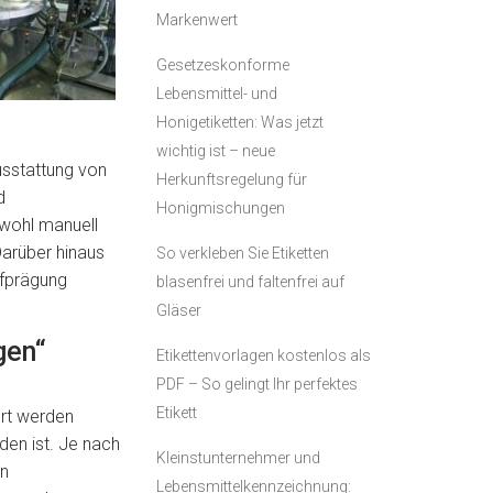
Markenwert
Gesetzeskonforme
Lebensmittel- und
Honigetiketten: Was jetzt
wichtig ist – neue
usstattung von
Herkunftsregelung für
d
Honigmischungen
owohl manuell
Darüber hinaus
So verkleben Sie Etiketten
efprägung
blasenfrei und faltenfrei auf
Gläser
gen“
Etikettenvorlagen kostenlos als
PDF – So gelingt Ihr perfektes
Etikett
ert werden
en ist. Je nach
Kleinstunternehmer und
en
Lebensmittelkennzeichnung: