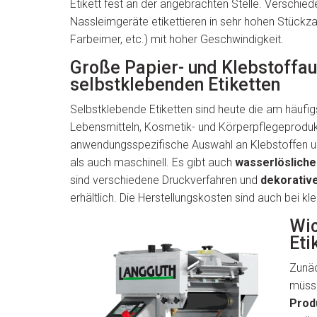
Etikett fest an der angebrachten Stelle. Verschie
Nassleimgeräte etikettieren in sehr hohen Stückzah
Farbeimer, etc.) mit hoher Geschwindigkeit.
Große Papier- und Klebstoffau
selbstklebenden Etiketten
Selbstklebende Etiketten sind heute die am häuf
Lebensmitteln, Kosmetik- und Körperpflegeprodukt
anwendungsspezifische Auswahl an Klebstoffen und
als auch maschinell. Es gibt auch
wasserlösliche
sind verschiedene Druckverfahren und
dekorativ
erhältlich. Die Herstellungskosten sind auch bei kl
Wic
Eti
Zunäc
müsse
Prod