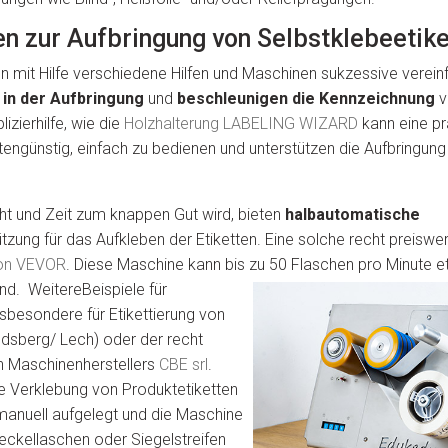
n zur Aufbringung von Selbstklebeetike
n mit Hilfe verschiedene Hilfen und Maschinen sukzessive verein
 in der Aufbringung
und
beschleunigen die Kennzeichnung
v
zierhilfe, wie die
Holzhalterung LABELING WIZARD
kann eine pr
ostengünstig, einfach zu bedienen und unterstützen die Aufbringun
ht und Zeit zum knappen Gut wird, bieten
halbautomatische
ung für das Aufkleben der Etiketten. Eine solche recht preiswer
von VEVOR
. Diese Maschine kann bis zu 50 Flaschen pro Minute et
end. Weitere
Beispiele für
nsbesondere für Etikettierung von
dsberg/ Lech) oder der recht
en Maschinenherstellers
CBE srl
.
e Verklebung von Produktetiketten
 manuell aufgelegt und die Maschine
Deckellaschen oder Siegelstreifen