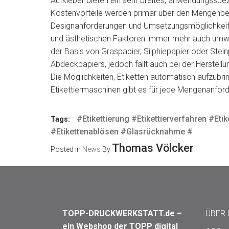
Aufkleber bieten ein sehr breites, anwendungsspe
Kostenvorteile werden primär über den Mengenbed
Designanforderungen und Umsetzungsmöglichkeiten
und ästhetischen Faktoren immer mehr auch umwelt
der Basis von Graspapier, Silphiepapier oder Stein
Abdeckpapiers, jedoch fällt auch bei der Herstellun
Die Möglichkeiten, Etiketten automatisch aufzubring
Etikettiermaschinen gibt es für jede Mengenanfor
#Etikettierung #Etikettierverfahren #Eti
Tags:
#Etikettenablösen #Glasrücknahme #
Thomas Völcker
Posted in
News
By
TOPP-DRUCKWERKSTATT.de –
ÜBER
ein Webshop der TOPP digital