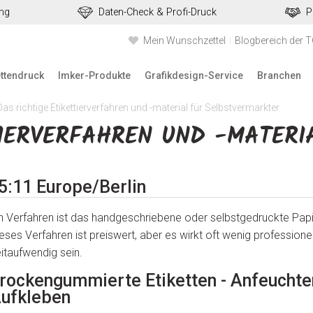
ung
Daten-Check & Profi-Druck
P
Mein Wunschzettel
Blogbereich der 
ettendruck
Imker-Produkte
Grafikdesign-Service
Branchen
Das richtige Etikettierverfahren und -material für Selbstvermarkter
TIERVERFAHREN UND -MATERI
5:11 Europe/Berlin
n Verfahren ist das handgeschriebene oder selbstgedruckte Papie
eses Verfahren ist preiswert, aber es wirkt oft wenig professione
itaufwendig sein.
rockengummierte Etiketten - Anfeuchte
ufkleben