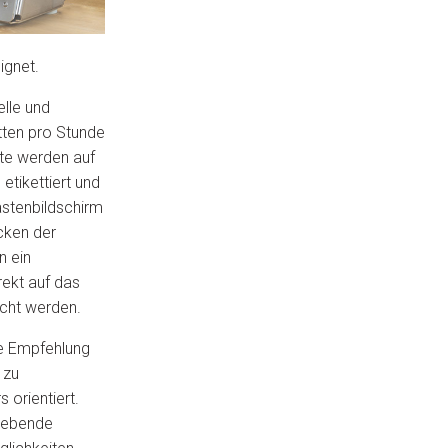
ignet.
elle und
etten pro Stunde
kte werden auf
etikettiert und
astenbildschirm
cken der
n ein
ekt auf das
acht werden.
e Empfehlung
 zu
 orientiert.
klebende