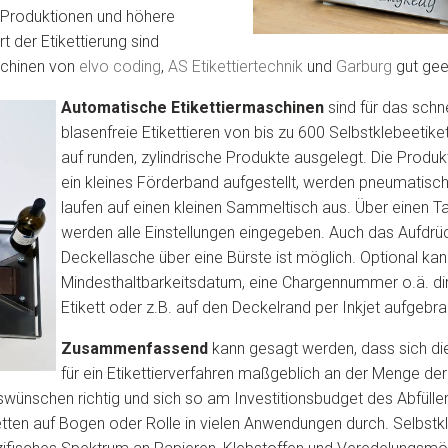
 Produktionen und höhere
 der Etikettierung sind
schinen von
elvo coding
,
AS Etikettiertechnik
und
Garburg
gut gee
Automatische Etikettiermaschinen
sind für das schn
blasenfreie Etikettieren von bis zu 600 Selbstklebeetik
auf runden, zylindrische Produkte ausgelegt. Die Produ
ein kleines Förderband aufgestellt, werden pneumatisch 
laufen auf einen kleinen Sammeltisch aus. Über einen T
werden alle Einstellungen eingegeben. Auch das Aufdrü
Deckellasche über eine Bürste ist möglich. Optional kan
Mindesthaltbarkeitsdatum, eine Chargennummer o.ä. dir
Etikett oder z.B. auf den Deckelrand per Inkjet aufgebr
Zusammenfassend
kann gesagt werden, dass sich di
für ein Etikettierverfahren maßgeblich an der Menge der
nschen richtig und sich so am Investitionsbudget des Abfüllers
etten auf Bogen oder Rolle in vielen Anwendungen durch. Selbst