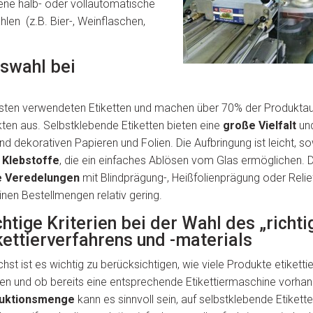
dene halb- oder vollautomatische
len (z.B. Bier-, Weinflaschen,
swahl bei
igsten verwendeten Etiketten und machen über 70% der Produkta
en aus. Selbstklebende Etiketten bieten eine
große Vielfalt
un
 dekorativen Papieren und Folien. Die Aufbringung ist leicht, s
 Klebstoffe
, die ein einfaches Ablösen vom Glas ermöglichen. 
e Veredelungen
mit Blindprägung-, Heißfolienprägung oder Reli
einen Bestellmengen relativ gering.
htige Kriterien bei der Wahl des „richti
kettierverfahrens und -materials
hst ist es wichtig zu berücksichtigen, wie viele Produkte etiketti
n und ob bereits eine entsprechende Etikettiermaschine vorhand
uktionsmenge
kann es sinnvoll sein, auf selbstklebende Etikett