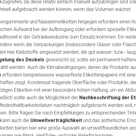
kzugreifen, da diese relativ einfach manuell aufzubringen sind o
inell aufgebracht werden können, wenn das Volumen wächst.
engummierte und Nassleimetiketten hingegen erfordern einen h
schen Aufwand bei der Aufbringung oder erfordern spezielle Etik
raditionell in der Getränkeindustrie zum Einsatz kommen. Ein weite
ondere wenn die Verpackungen (insbesondere Gläser oder Flasc
en hier Klebstoffe eingesetzt werden, die gut wasser- bzw.- lauge
gelung des Deckels
gewünscht ist, sollte ein permanent-haften
ählt werden. Auch die Klimabedingungen, denen die Produkte aus
e
erfordern beispielsweise wasserfeste Etikettenpapiere mit eine
haften zeigt. Kondensat tragende Oberfläche oder Produkte, die
ötigen Etiketten mit einer besonders hohen Haftung, um ein Ablö
eßlich sollte auch die Möglichkeit der
Nachbeschriftung der Et
indesthaltbarkeitsdatum nachträglich aufgebracht werden soll, 
sein. Bitte fragen Sie nach Empfehlungen zu entsprechenden Tint
 kann auch die
Umweltverträglichkeit
und das ästhetische Ersc
Etiketten bieten hier eine große Auswahl an umweltfreundlichen un
ngen wie Blind-, Heißfolie- und/oder Reliefprägungen.