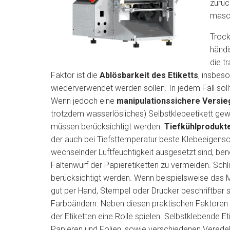
zurüc
masch
Trock
händi
die t
Faktor ist die
Ablösbarkeit des Etiketts
, insbes
wiederverwendet werden sollen. In jedem Fall sollt
Wenn jedoch eine
manipulationssichere Versie
trotzdem wasserlösliches) Selbstklebeetikett gew
müssen berücksichtigt werden.
Tiefkühlprodukt
der auch bei Tiefsttemperatur beste Klebeeigensc
wechselnder Luftfeuchtigkeit ausgesetzt sind, ben
Faltenwurf der Papieretiketten zu vermeiden. Schli
berücksichtigt werden. Wenn beispielsweise das M
gut per Hand, Stempel oder Drucker beschriftbar 
Farbbändern. Neben diesen praktischen Faktoren
der Etiketten eine Rolle spielen. Selbstklebende 
Papieren und Folien, sowie verschiedenen Veredelu