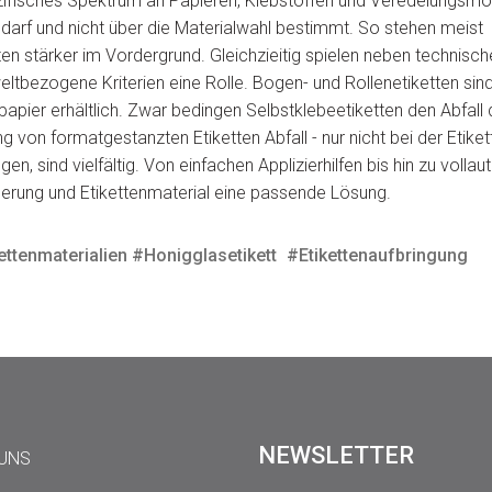
zifisches Spektrum an Papieren, Klebstoffen und Veredelungsmög
arf und nicht über die Materialwahl bestimmt. So stehen meist
 stärker im Vordergrund. Gleichzieitig spielen neben technisch
bezogene Kriterien eine Rolle. Bogen- und Rollenetiketten sind
papier erhältlich. Zwar bedingen Selbstklebeetiketten den Abfall
g von formatgestanzten Etiketten Abfall - nur nicht bei der Etikett
en, sind vielfältig. Von einfachen Applizierhilfen bis hin zu voll
derung und Etikettenmaterial eine passende Lösung.
kettenmaterialien #Honigglasetikett
#Etikettenaufbringung
NEWSLETTER
 UNS