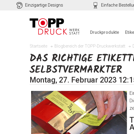
Einzigartige Designs
Einfache Bestell
Druckprodukte
Etik
Startseite
Blogbereich der TOPP-Druckwerkstatt
DAS RICHTIGE ETIKET
SELBSTVERMARKTER
Montag, 27. Februar 2023 12:1
Ei
Di
ze
T
A