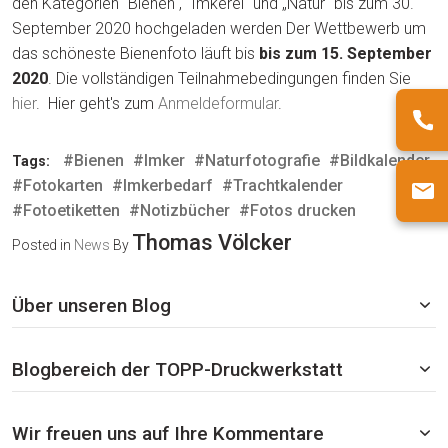
den Kategorien "Bienen", "Imkerei“ und „Natur" bis zum 30.
September 2020 hochgeladen werden Der Wettbewerb um
das schöneste Bienenfoto läuft bis
bis zum 15. September
2020
. Die vollständigen Teilnahmebedingungen finden Sie
hier
. Hier geht's zum
Anmeldeformular
.
#Bienen
#Imker
#Naturfotografie
#Bildkalender
Tags:
#Fotokarten
#Imkerbedarf
#Trachtkalender
#Fotoetiketten
#Notizbücher
#Fotos drucken
Thomas Völcker
Posted in
News
By
Über unseren Blog
Blogbereich der TOPP-Druckwerkstatt
Wir freuen uns auf Ihre Kommentare