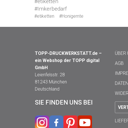
#etiketten
#Imkerbedarf
#etiketten
#Honigernte
TOPP-DRUCKWERKSTATT.de –
ÜBER
ein Webshop der TOPP digital
AGB
GmbH
IMPR
Leienfelsstr. 28
81243 München
DATE
Deutschland
WIDE
SIE FINDEN UNS BEI
VER
LIEF