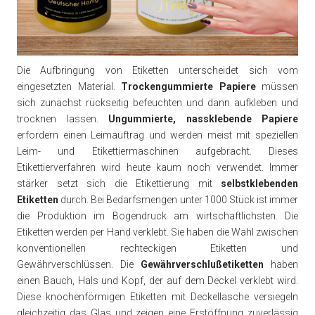
Die Aufbringung von Etiketten unterscheidet sich vom
eingesetzten Material.
Trockengummierte Papiere
müssen
sich zunächst rückseitig befeuchten und dann aufkleben und
trocknen lassen.
Ungummierte, nassklebende Papiere
erfordern einen Leimauftrag und werden meist mit speziellen
Leim- und Etikettiermaschinen aufgebracht. Dieses
Etikettierverfahren wird heute kaum noch verwendet. Immer
stärker setzt sich die Etikettierung mit
selbstklebenden
Etiketten
durch. Bei Bedarfsmengen unter 1000 Stück ist immer
die Produktion im Bogendruck am wirtschaftlichsten. Die
Etiketten werden per Hand verklebt. Sie haben die Wahl zwischen
konventionellen rechteckigen Etiketten und
Gewährverschlüssen. Die
Gewährverschlußetiketten
haben
einen Bauch, Hals und Kopf, der auf dem Deckel verklebt wird.
Diese knochenförmigen Etiketten mit Deckellasche versiegeln
gleichzeitig das Glas und zeigen eine Erstöffnung zuverlässig