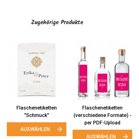
Zugehörige Produkte
Flaschenetiketten
Fla
"Männerrausch"
AUSWÄHLEN
A
Flaschenetiketten
schiedene Formate) -
per PDF-Upload
AUSWÄHLEN