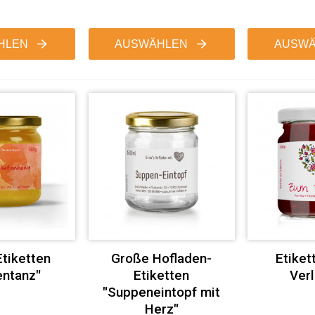
HLEN
AUSWÄHLEN
AUSWÄ
tiketten
Große Hofladen-
Etiket
entanz"
Etiketten
Verl
"Suppeneintopf mit
Herz"