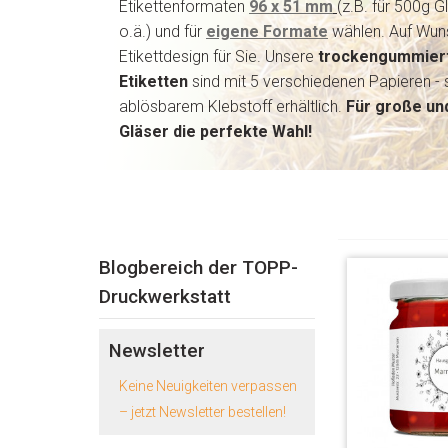
Etikettenformaten
96 x 51 mm
(z.B. für 500g G
o.ä.) und für
eigene Formate
wählen. Auf Wuns
Etikettdesign für Sie. U
nsere
trockengummier
Etiketten
sind mit 5 verschiedenen Papieren 
ablösbarem Klebstoff erhältlich.
Für große un
Gläser die perfekte Wahl!
Blogbereich der TOPP-
Druckwerkstatt
Newsletter
Keine Neuigkeiten verpassen
– jetzt Newsletter bestellen!