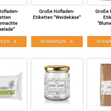
ofladen-
Große Hofladen-
Große 
etten
Etiketten "Weidekäse"
Eti
emachte
"Blum
elade"
HLEN
AUSWÄHLEN
AUSWÄ