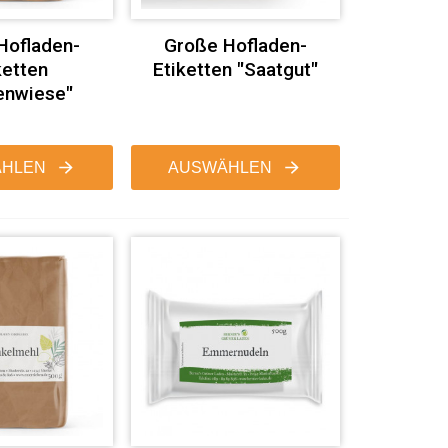
Hofladen-
Große Hofladen-
ketten
Etiketten "Saatgut"
enwiese"
HLEN
AUSWÄHLEN