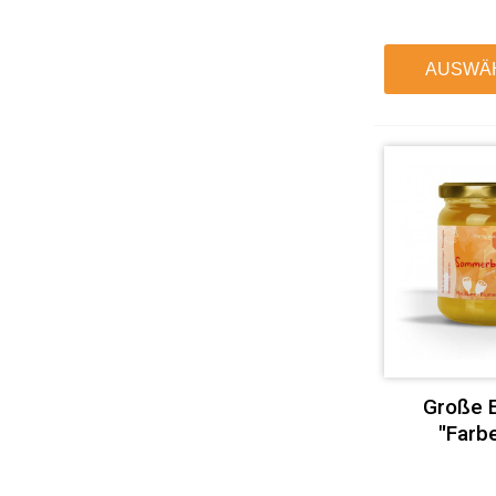
AUSWÄ
Große E
"Farb