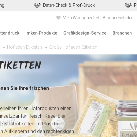
ung
Daten-Check & Profi-Druck
P
Mein Wunschzettel
Blogbereich der 
ettendruck
Imker-Produkte
Grafikdesign-Service
Branchen
Große Hofladen-Etiketten
Hofladen-Etiketten
IKETTEN
nen Sie ihre frischen
erleihen Ihren Hofprodukten einen
einsetzbar für Fleisch, Käse, Eier,
 Köstlichkeiten im Glas. In
n Aufklebern und den rechteckigen