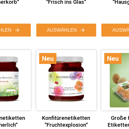
erkorb"
"Frisch ins Glas"
"Haus
HLEN
AUSWÄHLEN
AUSWÄ
Neu
Neu
netiketten
Konfitürenetiketten
Große 
erlich"
"Fruchtexplosion"
Etikette