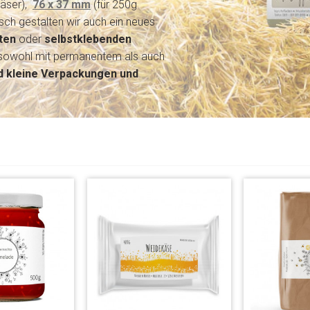
läser),
76 x 37 mm
(für 250g
ch gestalten wir auch ein neues
ten
oder
selbstklebenden
- sowohl mit permanentem als auch
d kleine Verpackungen und