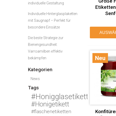
Große H
individuelle Gestaltung
Etiketten
Senf
Individuelle Hinterglasplaketten
mit Saugnapf – Perfekt für
besondere Einsätze
AUSWÄ
Die beste Strategie zur
Bienengesundheit:
Varroamilben effektiv
Neu
bekämpfen
Kategorien
News
Tags
#Honigglasetikett
#Honigetikett
Konfitüre
#flaschenetiketten