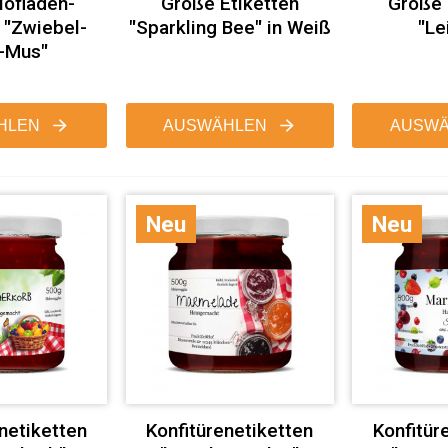
ofladen-
Große Etiketten
Große 
 "Zwiebel-
"Sparkling Bee" in Weiß
"Le
-Mus"
HLEN
AUSWÄHLEN
AUSWÄ
Neu
Neu
netiketten
Konfitürenetiketten
Konfitür