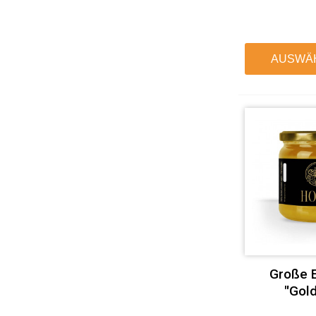
AUSWÄ
Große E
"Gold