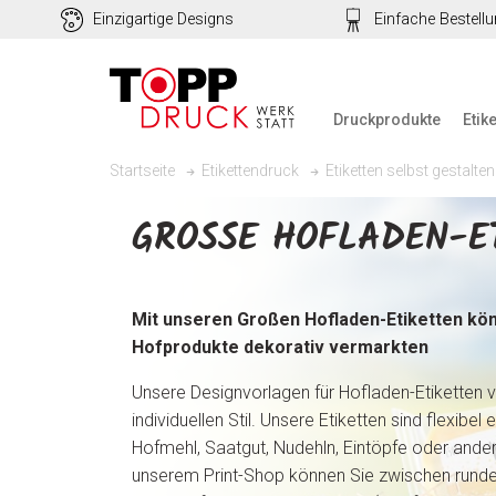
Einzigartige Designs
Einfache Bestell
Druckprodukte
Etik
Startseite
Etikettendruck
Etiketten selbst gestalten
GROSSE HOFLADEN-ET
Mit unseren Großen Hofladen-Etiketten kön
Hofprodukte dekorativ vermarkten
Unsere Designvorlagen für Hofladen-Etiketten v
individuellen Stil. Unsere Etiketten sind flexibel 
Hofmehl, Saatgut, Nudehln, Eintöpfe oder andere
unserem Print-Shop können Sie zwischen runde