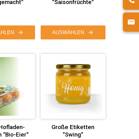
gemacht"
"Saisonfrüchte"
HLEN
AUSWÄHLEN
Hofladen-
Große Etiketten
n "Bio-Eier"
"Swing"