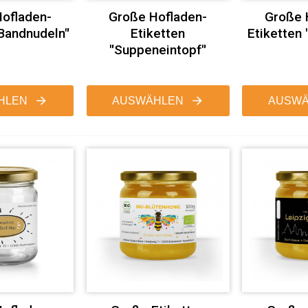
ofladen-
Große Hofladen-
Große 
"Bandnudeln"
Etiketten
Etiketten 
"Suppeneintopf"
HLEN
AUSWÄHLEN
AUSWÄ