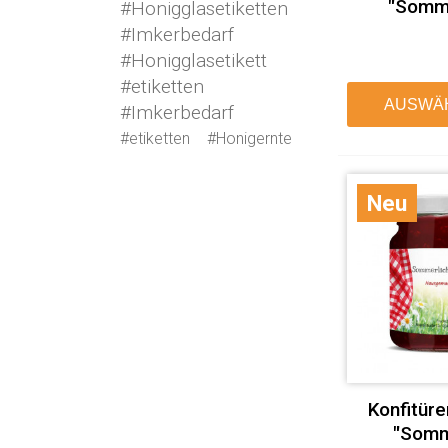
"Somm
#Honigglasetiketten
#Imkerbedarf
#Honigglasetikett
#etiketten
AUSWÄ
#Imkerbedarf
#etiketten
#Honigernte
Neu
Konfitüre
"Somm