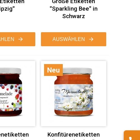
Etiketten
Große Etiketten
ipzig"
"Sparkling Bee" in
Schwarz
HLEN
AUSWÄHLEN
Neu
enetiketten
Konfitürenetiketten