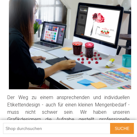
Der Weg zu einem ansprechenden und individuellen
Etikettendesign - auch für einen kleinen Mengenbedarf -
muss nicht schwer sein. Wir haben unseren
Grafikdesignern die Aufgabe gestellt, professionelle
Layouts zu entwerfen, die Sie
kostenlos
nutzen können.
SUCHE
Mit unseren
Gestaltungsvorlagen
erstellen Sie Ihr