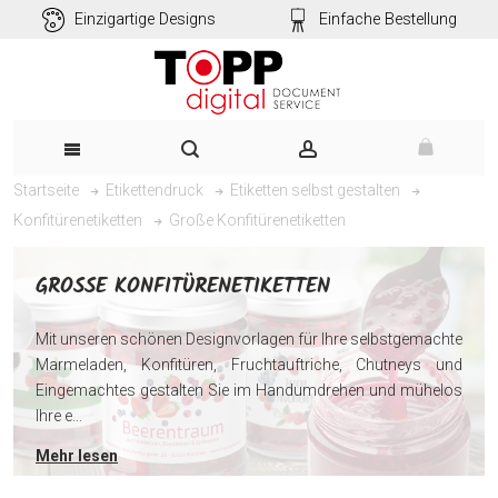
Einzigartige Designs
Einfache Bestellung
Startseite
Etikettendruck
Etiketten selbst gestalten
Große Konfitürenetiketten
Konfitürenetiketten
GROSSE KONFITÜRENETIKETTEN
Mit unseren schönen Designvorlagen für Ihre selbstgemachte
Marmeladen, Konfitüren, Fruchtauftriche, Chutneys und
Eingemachtes gestalten Sie im Handumdrehen und mühelos
Ihre e...
Mehr lesen