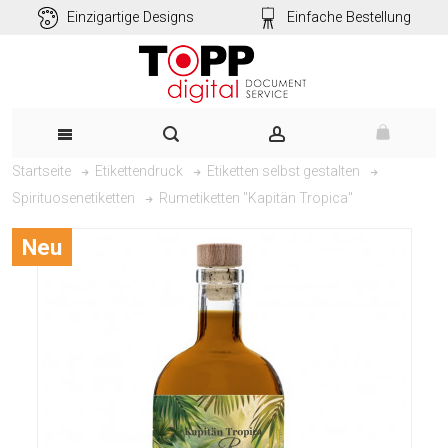
Einzigartige Designs
Einfache Bestellung
Startseite
Etikettendruck
Etiketten selbst gestalten
Rumetiketten "Kapitän Tropica"
Spirituosenetiketten
Neu