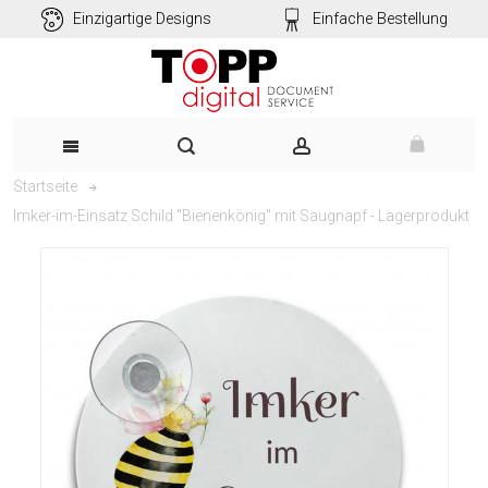
Einzigartige Designs
Einfache Bestellung
Startseite
Imker-im-Einsatz Schild "Bienenkönig" mit Saugnapf - Lagerprodukt