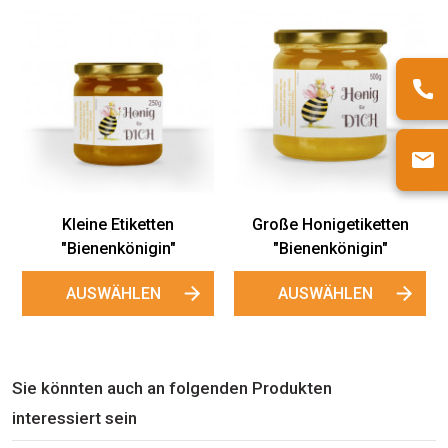
Große
Klein
Gewährverschlüsse
Gewährvers
"Bienenkönigin"
"Bienenkön
AUSWÄHLEN
AUSWÄH
igetiketten
nkönigin"
ÄHLEN
Sie könnten auch an folgenden Produkten
interessiert sein