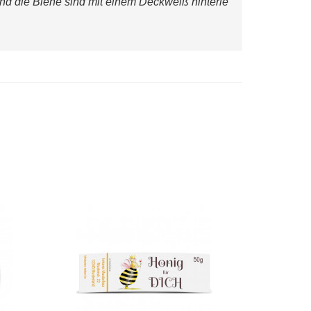
 und die Biene sind mit einem Deckweiß hinterle
tten
Transparente Honigetiketten
"Tattoo"