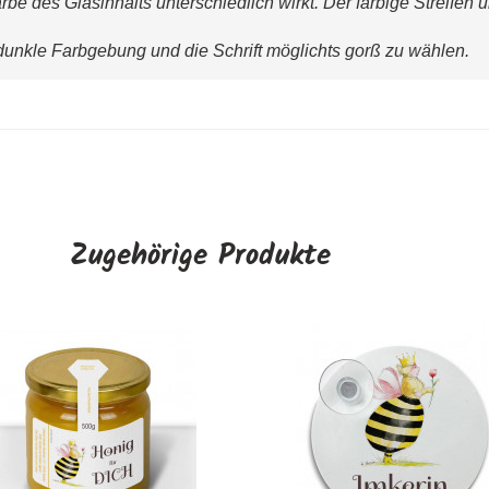
rbe des Glasinhalts unterschiedlich wirkt. Der farbige Streifen
 dunkle Farbgebung und die Schrift möglichts gorß zu wählen.
Zugehörige Produkte
amiktasse „Bienenkönigin"
Transparente Honigetike
"Waben"
AUSWÄHLEN