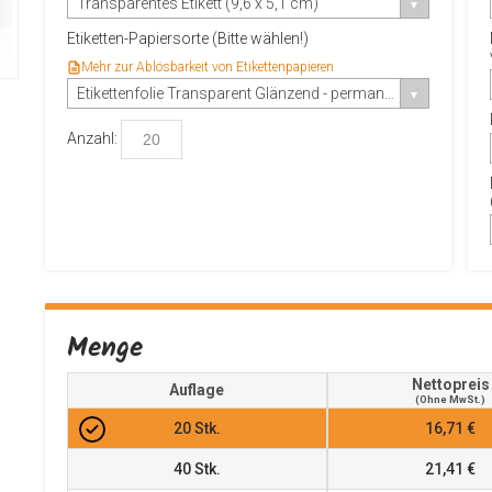
Transparentes Etikett (9,6 x 5,1 cm)
Etiketten-Papiersorte (Bitte wählen!)
Mehr zur Ablösbarkeit von Etikettenpapieren
Etikettenfolie Transparent Glänzend - permanent-haftend
Anzahl:
Menge
Nettopreis
Auflage
(ohne MwSt.)
20
Stk.
16,71 €
40
Stk.
21,41 €