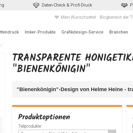
ung
Daten-Check & Profi-Druck
P
Mein Wunschzettel
Blogbereich der 
ettendruck
Imker-Produkte
Grafikdesign-Service
Branchen
n"
TRANSPARENTE HONIGETIK
"BIENENKÖNIGIN"
"Bienenkönigin"-Design von Helme Heine - tra
Produktoptionen
Teilprodukte