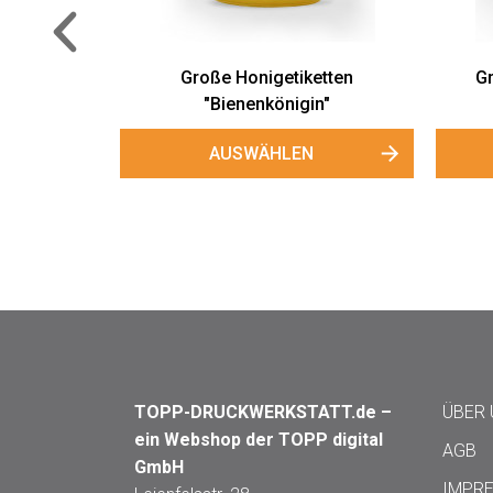
AUSWÄHLEN
enenkönigin"
TOPP-DRUCKWERKSTATT.de –
ÜBER
ein Webshop der TOPP digital
AGB
GmbH
IMPR