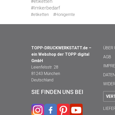
#etiketten
#Imkerbedarf
#etiketten
#Honigernte
TOPP-DRUCKWERKSTATT.de –
ÜBER
ein Webshop der TOPP digital
AGB
GmbH
IMPR
Leienfelsstr. 28
81243 München
DATE
Deutschland
WIDE
SIE FINDEN UNS BEI
VER
LIEF