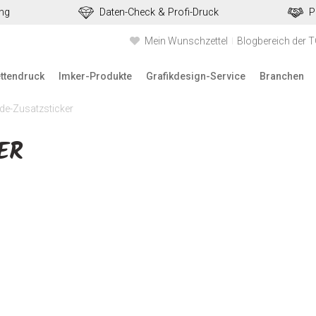
ung
Daten-Check & Profi-Druck
P
Mein Wunschzettel
Blogbereich der 
ettendruck
Imker-Produkte
Grafikdesign-Service
Branchen
de-Zusatzsticker
ER