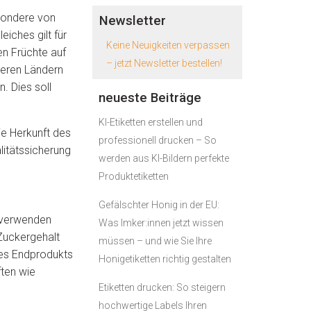
esondere von
Newsletter
iches gilt für
Keine Neuigkeiten verpassen
n Früchte auf
– jetzt Newsletter bestellen!
eren Ländern
. Dies soll
neueste Beiträge
KI-Etiketten erstellen und
ie Herkunft des
professionell drucken – So
litätssicherung
werden aus KI-Bildern perfekte
Produktetiketten
Gefälschter Honig in der EU:
" verwenden
Was Imker:innen jetzt wissen
Zuckergehalt
müssen – und wie Sie Ihre
des Endprodukts
Honigetiketten richtig gestalten
ften wie
Etiketten drucken: So steigern
hochwertige Labels Ihren