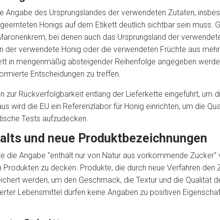
 klare Angabe des Ursprungslandes der verwendeten Zutaten, insb
eernteten Honigs auf dem Etikett deutlich sichtbar sein muss. Gle
 Maronenkrem, bei denen auch das Ursprungsland der verwendete
 der verwendete Honig oder die verwendeten Früchte aus mehr
kett in mengenmäßig absteigender Reihenfolge angegeben werden
ormierte Entscheidungen zu treffen.
ur Rückverfolgbarkeit entlang der Lieferkette eingeführt, um d
s wird die EU ein Referenzlabor für Honig einrichten, um die Qua
tische Tests aufzudecken.
alts und neue Produktbezeichnungen
äfte die Angabe "enthält nur von Natur aus vorkommende Zucker
 Produkten zu decken. Produkte, die durch neue Verfahren den 
reichert werden, um den Geschmack, die Textur und die Qualität 
rter Lebensmittel dürfen keine Angaben zu positiven Eigenscha