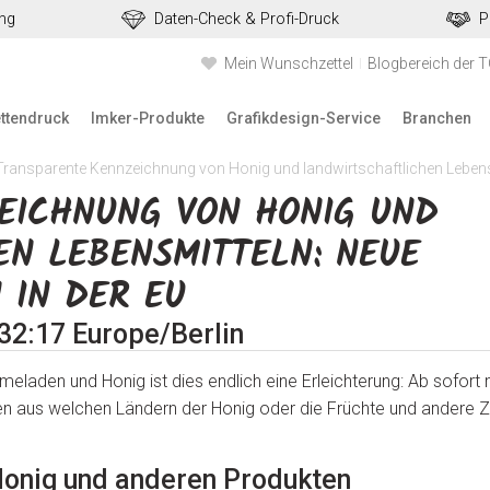
ung
Daten-Check & Profi-Druck
P
Mein Wunschzettel
Blogbereich der 
ettendruck
Imker-Produkte
Grafikdesign-Service
Branchen
Transparente Kennzeichnung von Honig und landwirtschaftlichen Lebens
EICHNUNG VON HONIG UND
N LEBENSMITTELN: NEUE
 IN DER EU
:32:17 Europe/Berlin
rmeladen und Honig ist dies endlich eine Erleichterung: Ab sofor
ben aus welchen Ländern der Honig oder die Früchte und andere Z
onig und anderen Produkten