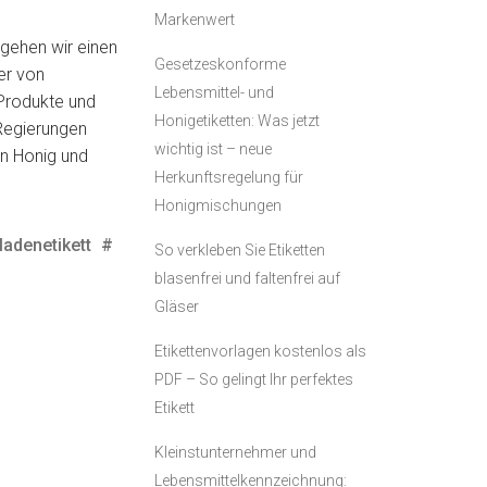
Markenwert
gehen wir einen
Gesetzeskonforme
er von
Lebensmittel- und
 Produkte und
Honigetiketten: Was jetzt
-Regierungen
wichtig ist – neue
n Honig und
Herkunftsregelung für
Honigmischungen
adenetikett
#
So verkleben Sie Etiketten
blasenfrei und faltenfrei auf
Gläser
Etikettenvorlagen kostenlos als
PDF – So gelingt Ihr perfektes
Etikett
Kleinstunternehmer und
Lebensmittelkennzeichnung: