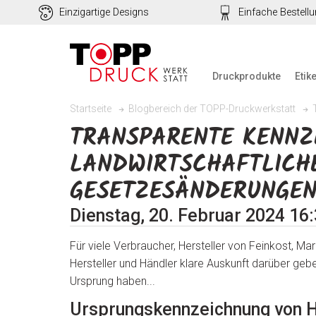
Einzigartige Designs
Einfache Bestell
Druckprodukte
Etik
Startseite
Blogbereich der TOPP-Druckwerkstatt
TRANSPARENTE KENNZ
LANDWIRTSCHAFTLICHE
GESETZESÄNDERUNGEN
Dienstag, 20. Februar 2024 16
Für viele Verbraucher, Hersteller von Feinkost, Ma
Hersteller und Händler klare Auskunft darüber ge
Ursprung haben...
Ursprungskennzeichnung von H