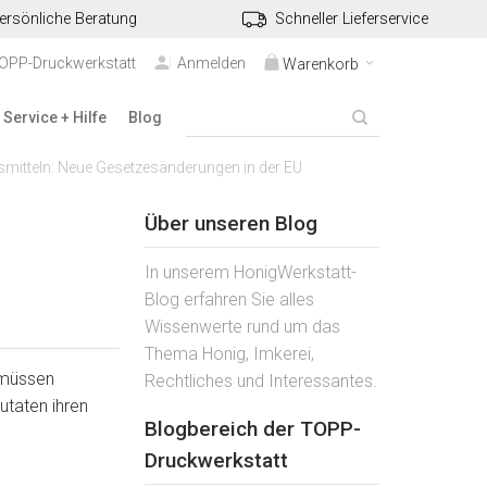
ersönliche Beratung
Schneller Lieferservice
TOPP-Druckwerkstatt
Anmelden
Warenkorb
Service + Hilfe
Blog
mitteln: Neue Gesetzesänderungen in der EU
Über unseren Blog
In unserem HonigWerkstatt-
Blog erfahren Sie alles
Wissenwerte rund um das
Thema Honig, Imkerei,
t müssen
Rechtliches und Interessantes.
utaten ihren
Blogbereich der TOPP-
Druckwerkstatt