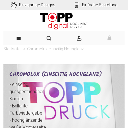
Einzigartige Designs
Einfache Bestellung
Chromolux-einseitig Hochglanz
Startseite
CHROMOLUX (EINSEITIG HOCHGLANZ)
• einseitig,
gussgestrichener
Karton
• Brillante
Farbwiedergabe
• hochglänzende,
weiße Vorderseite