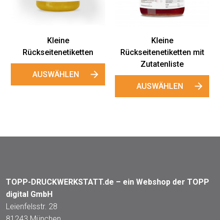
"Happy Flowers"
AUSWÄHLEN
Kleine
etten
Rückseitenetiketten mit
Zutatenliste
N
AUSWÄHLEN
TOPP-DRUCKWERKSTATT.de – ein Webshop der TOPP
digital GmbH
Leienfelsstr. 28
81243 München