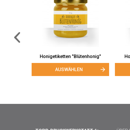
Große Gewährv
"Blütenh
AUSWÄH
Honigetiketten "Rapshonig"
AUSWÄHLEN