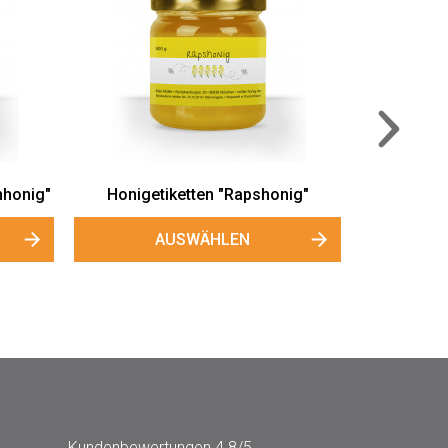
Kleine Gewährverschlüsse
Konfitüren-Etike
"Blütenhonig"
"Sommerfreud
AUSWÄHLEN
AUSWÄHLEN
Kundenbewertungen
4.8/5