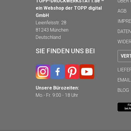
TOPP-DRUCKWERKSTATT.de –
ÜBER
ein Webshop der TOPP digital
AGB
GmbH
IMPR
Leienfelsstr. 28
81243 München
DATE
Deutschland
WIDE
SIE FINDEN UNS BEI
VER
LIEF
EMAIL
Unsere Bürozeiten:
BLOG
Mo.- Fr. 9:00 - 18 Uhr