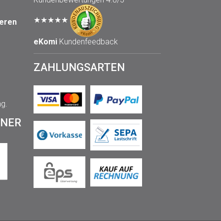
★★★★★
seren
eKomi
Kundenfeedback
ZAHLUNGSARTEN
ng.
TNER