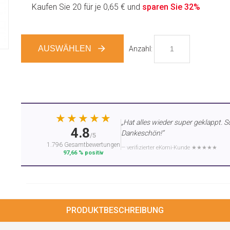
Kaufen Sie 20 für je
0,65 €
und
sparen Sie
32
%
AUSWÄHLEN
Anzahl:
★★★★★
„Hat alles wieder super geklappt. S
4.8
Dankeschön!“
/5
1.796 Gesamtbewertungen
— verifizierter eKomi-Kunde ★★★★★
97,66 % positiv
PRODUKTBESCHREIBUNG