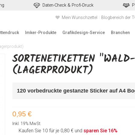
ung
Daten-Check & Profi-Druck
P
Mein Wunschzettel
Blogbereich der 
ettendruck
Imker-Produkte
Grafikdesign-Service
Branchen
Lagerprodukt)
SORTENETIKETTEN "WALD-
(LAGERPRODUKT)
120 vorbedruckte gestanzte Sticker auf A4 Bo
0,95 €
Inkl. 19% MwSt.
Kaufen Sie 10 für je
0,80 €
und
sparen Sie
16
%