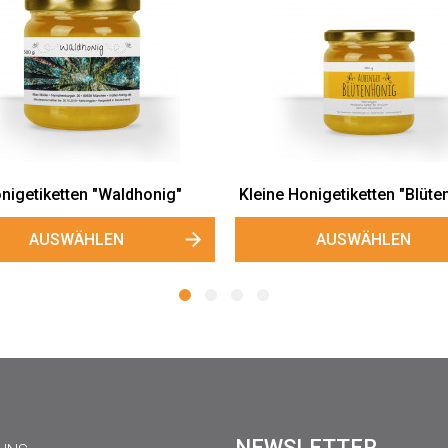
erschlüsse
Mini-Honigglasetiketten
onig"
"Blütenhonig"
LEN
AUSWÄHLEN
NEWSLETTER