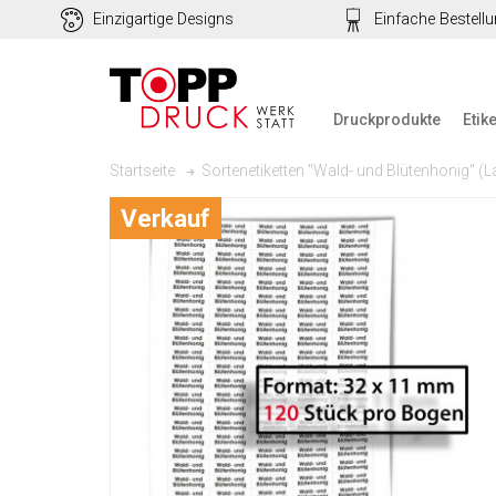
Einzigartige Designs
Einfache Bestell
Druckprodukte
Etik
Sortenetiketten "Wald- und Blütenhonig" (
Startseite
Verkauf