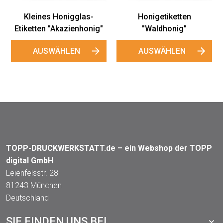
ten
Honigetiketten
Rückseiten-Etiket
g"
"Rapshonig"
AUSWÄHLEN
N
AUSWÄHLEN
TOPP-DRUCKWERKSTATT.de – ein Webshop der TOPP
digital GmbH
Leienfelsstr. 28
81243 München
Deutschland
SIE FINDEN UNS BEI