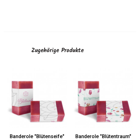
Zugehörige Produkte
Banderole "Ein Stück
Seife"
AUSWÄHLEN
Banderole "Blütentraum"