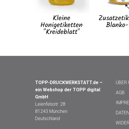
Kleine
Zusatzeti
Honigetiketten
Blanko-
"Kreideblatt"
TOPP-DRUCKWERKSTATT.de –
ÜBER
ein Webshop der TOPP digital
AGB
GmbH
IMPR
Leienfelsstr. 28
81243 München
DATE
Deutschland
WIDE