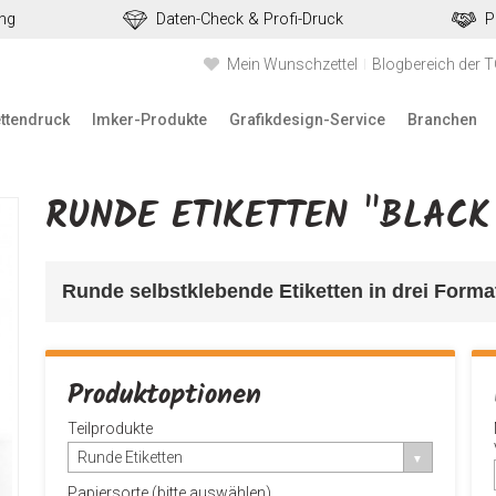
ung
Daten-Check & Profi-Druck
P
Mein Wunschzettel
Blogbereich der 
ettendruck
Imker-Produkte
Grafikdesign-Service
Branchen
RUNDE ETIKETTEN "BLACK
Runde selbstklebende Etiketten in drei Format
Produktoptionen
Teilprodukte
Runde Etiketten
Papiersorte (bitte auswählen)