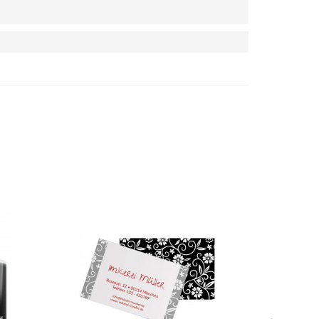
iketten
Große Gewährverschlussetiketten
"Black Bee"