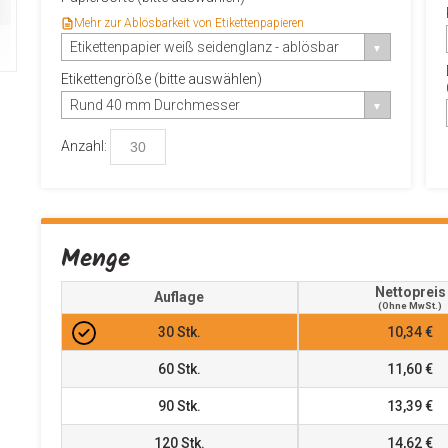
Mehr zur Ablösbarkeit von Etikettenpapieren
Etikettenpapier weiß seidenglanz - ablösbar
Etikettengröße (bitte auswählen)
Rund 40 mm Durchmesser
Anzahl:
Menge
Nettopreis
Auflage
(ohne MwSt.)
30
Stk.
10,34 €
60
Stk.
11,60 €
90
Stk.
13,39 €
120
Stk.
14,62 €