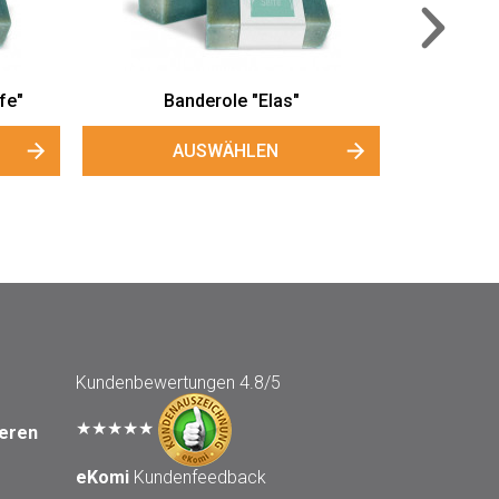
AUSWÄHLEN
Kundenbewertungen
4.8/5
★★★★★
seren
eKomi
Kundenfeedback