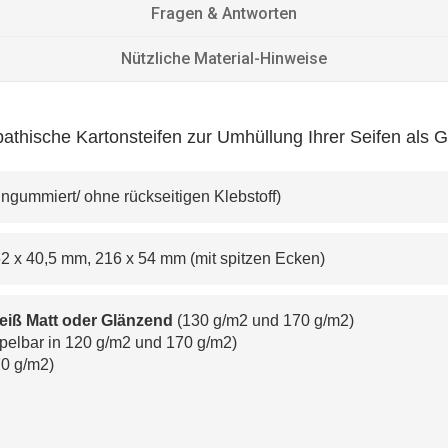
Fragen & Antworten
Nützliche Material-Hinweise
athische Kartonsteifen zur Umhüllung Ihrer Seifen als 
(ungummiert/ ohne rückseitigen Klebstoff) 
, 162 x 40,5 mm, 216 x 54 mm (mit spitzen Ecken)
eiß Matt oder Glänzend
 (130 g/m
2
 und 170 g/m
2
)
mpelbar in 120 g/m
2
 und 170 g/m
2
) 
70 g/m
2
)