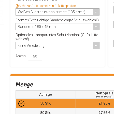
Mehr zur Ablösbarkeit von Etikettenpapieren
Weißes Bilderdruckpapier matt (135 g/m²)
Format (Bitte richtige Banderolengröße auswählen!!)
Banderole 180 x 45 mm
Optionales transparentes Schutzlaminat (Ggfs. bitte
wählen!)
keine Veredelung
Anzahl:
Menge
Nettopreis
Auflage
(ohne MwSt.)
50
Stk.
21,85 €
80
Stk.
27,56 €