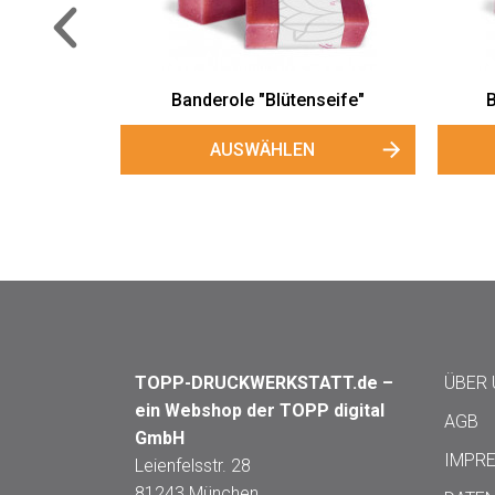
traum"
Banderole "Ein Stück Seife"
AUSWÄHLEN
TOPP-DRUCKWERKSTATT.de –
ÜBER
ein Webshop der TOPP digital
AGB
GmbH
IMPR
Leienfelsstr. 28
81243 München