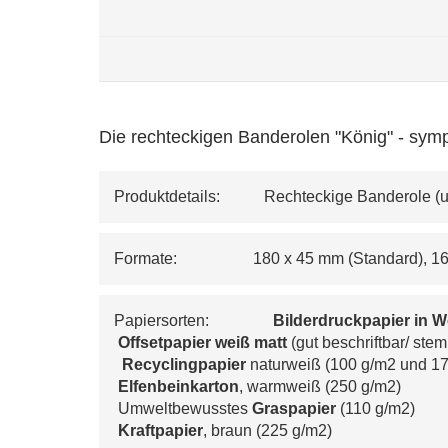
Die rechteckigen Banderolen "König" - symp
Produktdetails:           Rechteckige Banderole 
Formate:                   180 x 45 mm (Standard)
Papiersorten:                
Bilderdruckpapier in W
Offsetpapier weiß matt 
(gut beschriftbar/ ste
 Recyclingpapier
 naturweiß (100 g/m
2
 und 1
 Elfenbeinkarton
, warmweiß (250 g/m
2
)
 Umweltbewusstes 
Graspapier
 (110 g/m
2
) 
Kraftpapier
, braun (225 g/m
2
)