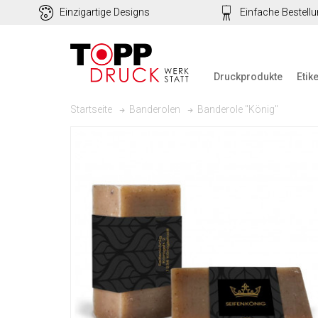
Einzigartige Designs
Einfache Bestell
Druckprodukte
Etik
Banderole "König"
Startseite
Banderolen