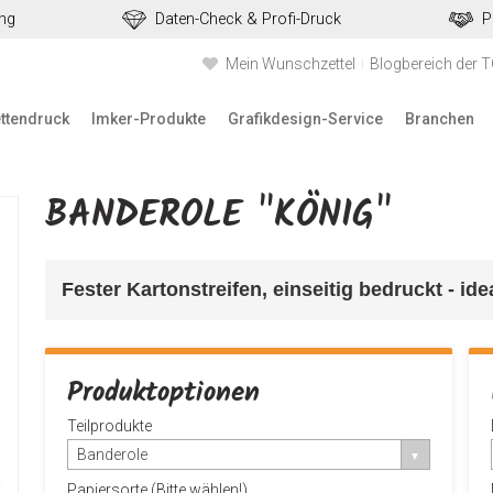
ung
Daten-Check & Profi-Druck
P
Mein Wunschzettel
Blogbereich der 
ettendruck
Imker-Produkte
Grafikdesign-Service
Branchen
BANDEROLE "KÖNIG"
Fester Kartonstreifen, einseitig bedruckt - id
Produktoptionen
Teilprodukte
Banderole
Papiersorte (Bitte wählen!)