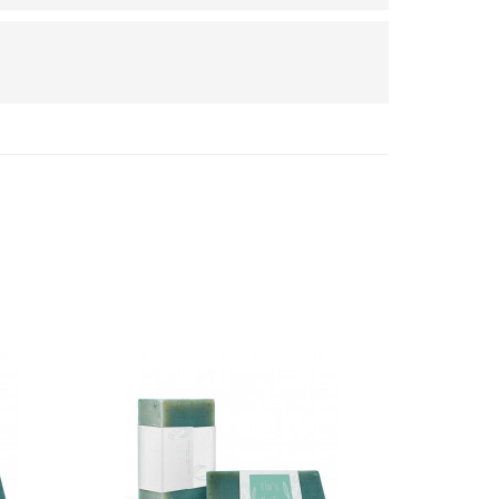
fe"
Banderole "Handmade"