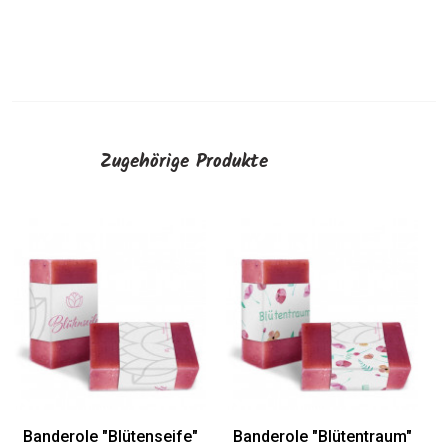
Zugehörige Produkte
Banderole "Ein Stück
Banderole "Elas"
Seife"
AUSWÄHLEN
AUSWÄHLEN
um"