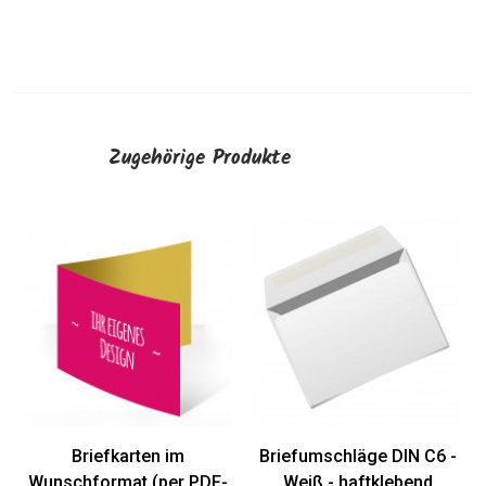
Zugehörige Produkte
Briefumschläge DIN C6 -
Bri
Weiß - nassklebend
C
AUSWÄHLEN
Briefumschläge DIN C6 -
Weiß - haftklebend