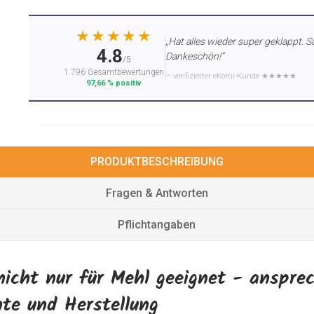
★★★★★
„Hat alles wieder super geklappt. S
4.8
Dankeschön!“
/5
1.796 Gesamtbewertungen
— verifizierter eKomi-Kunde ★★★★★
97,66 % positiv
PRODUKTBESCHREIBUNG
Fragen & Antworten
Pflichtangaben
nicht nur für Mehl geeignet - anspre
nte und Herstellung