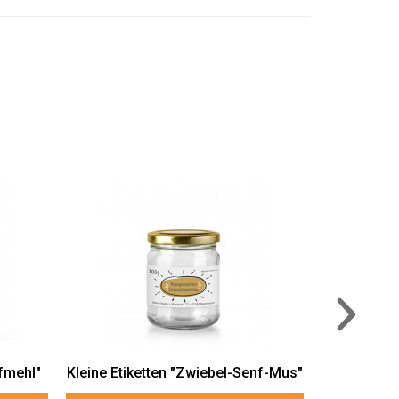
Kleine Etiketten "Hausgemachte
Marmelade"
AUSWÄHLEN
enf-Mus"