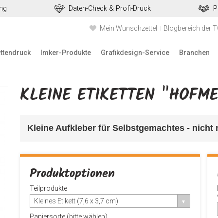
ung
Daten-Check & Profi-Druck
P
Mein Wunschzettel
Blogbereich der 
ettendruck
Imker-Produkte
Grafikdesign-Service
Branchen
KLEINE ETIKETTEN "HOFM
Kleine Aufkleber für Selbstgemachtes - nicht n
Produktoptionen
Teilprodukte
Kleines Etikett (7,6 x 3,7 cm)
Papiersorte (bitte wählen)