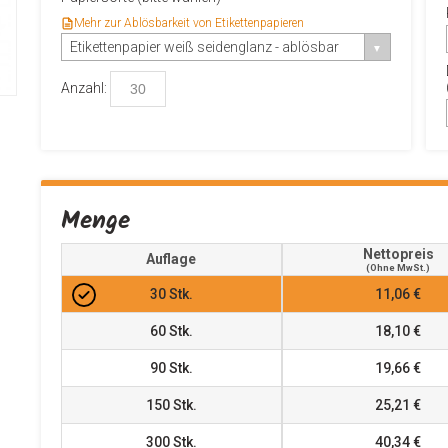
Mehr zur Ablösbarkeit von Etikettenpapieren
Etikettenpapier weiß seidenglanz - ablösbar
Anzahl:
Menge
Nettopreis
Auflage
(ohne MwSt.)
30
Stk.
11,06 €
60
Stk.
18,10 €
90
Stk.
19,66 €
150
Stk.
25,21 €
300
Stk.
40,34 €