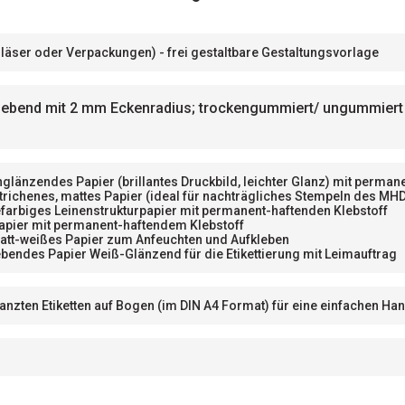
 Gläser oder Verpackungen) - frei gestaltbare Gestaltungsvorlage
lebend mit 2 mm Eckenradius; trockengummiert/ ungummiert 
nglänzendes Papier (brillantes Druckbild, leichter Glanz) mit perma
trichenes, mattes Papier (ideal für nachträgliches Stempeln des MH
farbiges Leinenstrukturpapier mit permanent-haftenden Klebstoff
apier mit permanent-haftendem Klebstoff
att-weißes Papier zum Anfeuchten und Aufkleben
bendes Papier Weiß-Glänzend für die Etikettierung mit Leimauftrag
tanzten Etiketten auf Bogen (im DIN A4 Format) für eine einfachen 