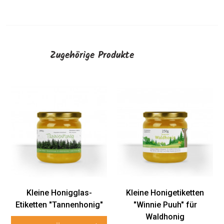
Zugehörige Produkte
Kleine
"Mär
W
AU
leine Honigglas-
Kleine Honigetiketten
etten "Tannenhonig"
"Winnie Puuh" für
Waldhonig