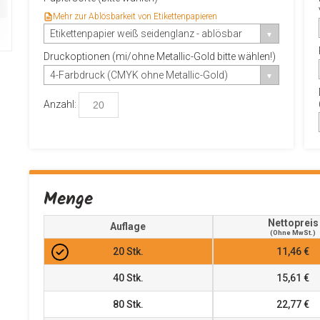
Mehr zur Ablösbarkeit von Etikettenpapieren
Etikettenpapier weiß seidenglanz - ablösbar
Druckoptionen (mi/ohne Metallic-Gold bitte wählen!)
4-Farbdruck (CMYK ohne Metallic-Gold)
Anzahl:
Menge
Nettopreis
Auflage
(ohne MwSt.)
20
Stk.
11,46 €
40
Stk.
15,61 €
80
Stk.
22,77 €