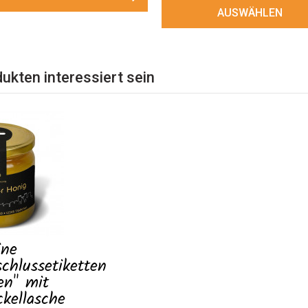
AUSWÄHLEN
ukten interessiert sein
ine
chlussetiketten
en" mit
ckellasche