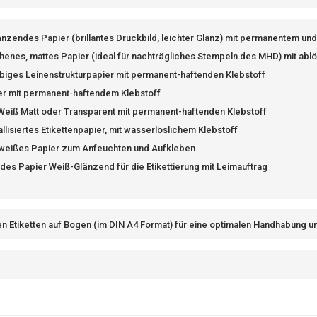
nzendes Papier (brillantes Druckbild, leichter Glanz) mit permanentem un
henes, mattes Papier (ideal für nachträgliches Stempeln des MHD) mit abl
biges Leinenstrukturpapier mit permanent-haftenden Klebstoff
er mit permanent-haftendem Klebstoff
 Weiß Matt oder Transparent mit permanent-haftenden Klebstoff
llisiertes Etikettenpapier, mit wasserlöslichem Klebstoff
-weißes Papier zum Anfeuchten und Aufkleben
es Papier Weiß-Glänzend für die Etikettierung mit Leimauftrag
en Etiketten auf Bogen (im DIN A4 Format) für eine optimalen Handhabung 