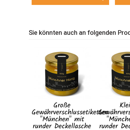
Sie könnten auch an folgenden Prod
Große
Kle
Gewährverschlussetiketten
Gewährvers
"München" mit
"Münch
runder Deckellasche
runder De