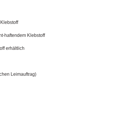
Klebstoff
nt-haftendem Klebstoff
f erhältlich
ichen Leimauftrag)