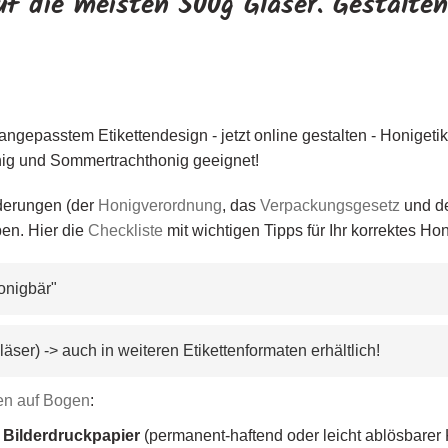
uf die meisten 500g Gläser. Gestalten
angepasstem Etikettendesign - jetzt online gestalten - Honigetik
honig und Sommertrachthonig geeignet!
rderungen (der
Honigverordnung
, das
Verpackungsgesetz
und d
ben. Hier die
Checkliste
mit wichtigen Tipps für Ihr korrektes Hon
Honigbär
"
g Gläser) -> auch in weiteren Etikettenformaten erhältlich!
ien auf Bogen
:
Bilderdruckpapier
(permanent-haftend oder leicht ablösbarer 