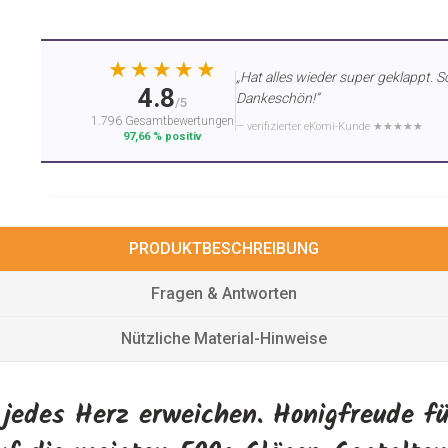
★★★★★
„Hat alles wieder super geklappt. S
4.8
Dankeschön!“
/5
1.796 Gesamtbewertungen
— verifizierter eKomi-Kunde ★★★★★
97,66 % positiv
PRODUKTBESCHREIBUNG
Fragen & Antworten
Nützliche Material-Hinweise
jedes Herz erweichen. Honigfreude fü