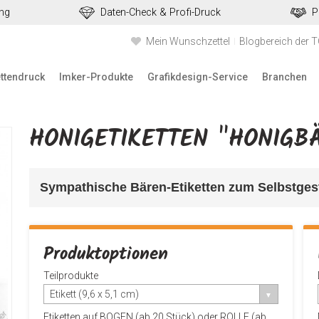
ung
Daten-Check & Profi-Druck
P
Mein Wunschzettel
Blogbereich der 
ettendruck
Imker-Produkte
Grafikdesign-Service
Branchen
HONIGETIKETTEN "HONIGB
Sympathische Bären-Etiketten z
um Selbstgest
Produktoptionen
Teilprodukte
Etikett (9,6 x 5,1 cm)
Etiketten auf BOGEN (ab 20 Stück) oder ROLLE (ab