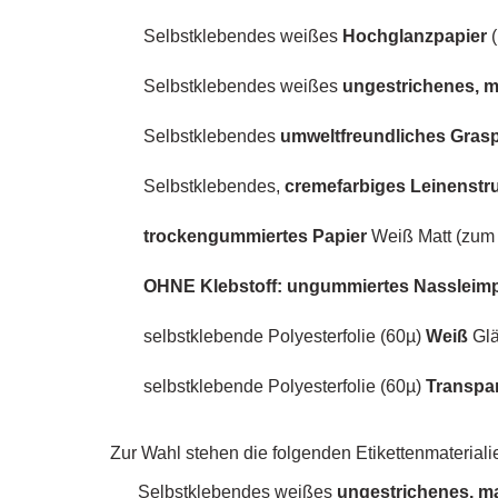
Selbstklebendes weißes
Hochglanzpapier
(
Selbstklebendes weißes
ungestrichenes, m
Selbstklebendes
umweltfreundliches Gras
Selbstklebendes,
cremefarbiges
Leinenstr
trockengummiertes Papier
Weiß Matt (zum 
OHNE Klebstoff: ungummiertes Nassleim
s
elbstklebende Polyesterfolie (60µ)
Weiß
Glä
selbstklebende Polyesterfolie (60µ)
Transpa
Zur Wahl stehen die folgenden Etikettenmaterialie
Selbstklebendes weißes
ungestrichenes, m