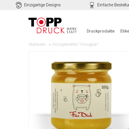
Einzigartige Designs
Einfache Bestell
Druckprodukte
Etik
Honigetiketten "Honigbär"
Startseite