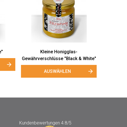
e"
Kleine Honigglas-
Gewährverschlüsse "Black & White"
AUSWÄHLEN
Kundenbewertungen
4.8/5