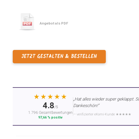
Angebot als PDF
JETZT GESTALTEN & BESTELLEN
★★★★★
„Hat alles wieder super geklappt. S
4.8
Dankeschön!“
/5
1.796 Gesamtbewertungen
— verifizierter eKomi-Kunde ★★★★★
97,66 % positiv