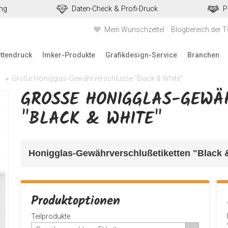
ung
Daten-Check & Profi-Druck
P
Mein Wunschzettel
Blogbereich der 
ettendruck
Imker-Produkte
Grafikdesign-Service
Branchen
Große Honigglas-Gewährverschlüsse "Black & White"
GROSSE HONIGGLAS-GEWÄH
BLACK & WHITE"
Honigglas-Gewährverschlußetiketten "Black 
Produktoptionen
Teilprodukte