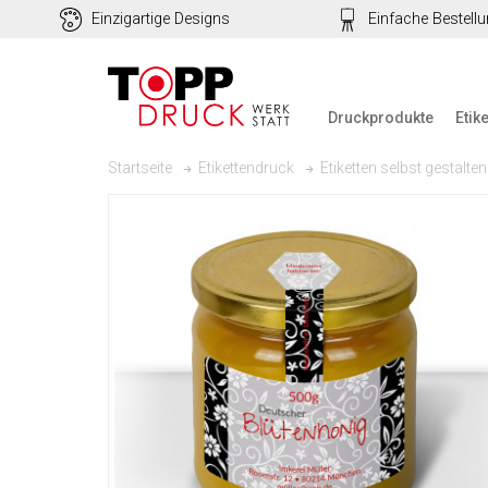
Einzigartige Designs
Einfache Bestell
Druckprodukte
Etik
Startseite
Etikettendruck
Etiketten selbst gestalten