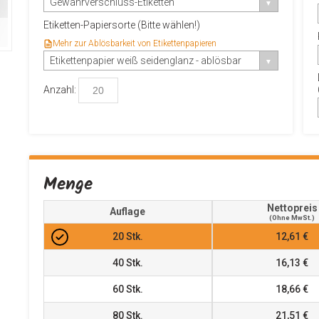
Gewährverschluss-Etiketten
Etiketten-Papiersorte (Bitte wählen!)
Mehr zur Ablösbarkeit von Etikettenpapieren
Etikettenpapier weiß seidenglanz - ablösbar
Anzahl:
Menge
Nettopreis
Auflage
(ohne MwSt.)
20
Stk.
12,61 €
40
Stk.
16,13 €
60
Stk.
18,66 €
80
Stk.
21,51 €