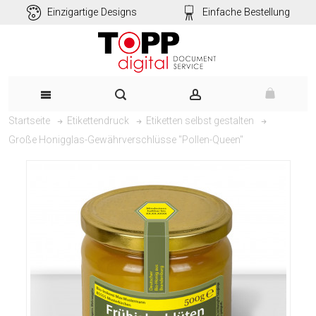
Einzigartige Designs
Einfache Bestellung
Startseite
Etikettendruck
Etiketten selbst gestalten
Große Honigglas-Gewährverschlüsse "Pollen-Queen"