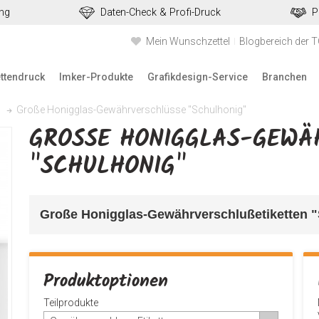
ung
Daten-Check & Profi-Druck
P
Mein Wunschzettel
Blogbereich der 
ettendruck
Imker-Produkte
Grafikdesign-Service
Branchen
Große Honigglas-Gewährverschlüsse "Schulhonig"
GROSSE HONIGGLAS-GEWÄH
SCHULHONIG"
Große Honigglas-Gewährverschlußetiketten "
Produktoptionen
Teilprodukte