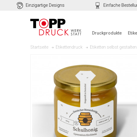
Einzigartige Designs
Einfache Bestell
Druckprodukte
Etik
Startseite
Etikettendruck
Etiketten selbst gestalten