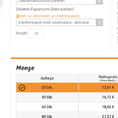
Gewährverschluss-Etiketten
Etiketten-Papiersorte (Bitte wählen!)
Mehr zur Ablösbarkeit von Etikettenpapieren
Etikettenpapier weiß seidenglanz - ablösbar
Anzahl:
Menge
Nettopreis
Auflage
(ohne MwSt.)
20
Stk.
12,61 €
40
Stk.
16,13 €
60
Stk.
18,66 €
80
Stk.
21,51 €