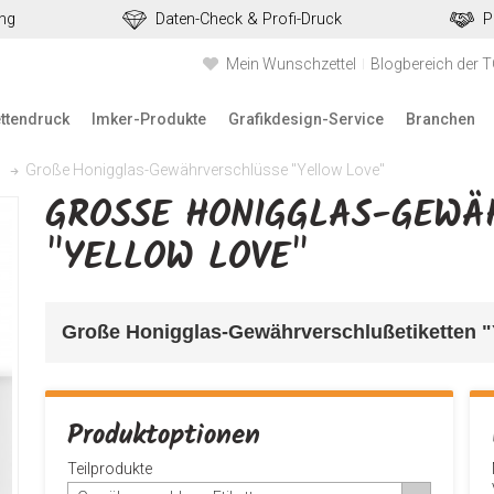
ung
Daten-Check & Profi-Druck
P
Mein Wunschzettel
Blogbereich der 
ettendruck
Imker-Produkte
Grafikdesign-Service
Branchen
Große Honigglas-Gewährverschlüsse "Yellow Love"
GROSSE HONIGGLAS-GEWÄH
YELLOW LOVE"
Große Honigglas-Gewährverschlußetiketten "Y
Produktoptionen
Teilprodukte