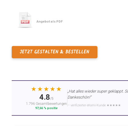
Angebot als PDF
JETZT GESTALTEN & BESTELLEN
★★★★★
„Hat alles wieder super geklappt. S
4.8
Dankeschön!“
/5
1.796 Gesamtbewertungen
— verifizierter eKomi-Kunde ★★★★★
97,66 % positiv