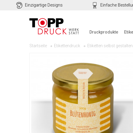
Einzigartige Designs
Einfache Bestell
Druckprodukte
Etik
Startseite
Etikettendruck
Etiketten selbst gestalten