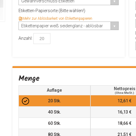
Gewährverschluss-Etiketten
Etiketten-Papiersorte (Bitte wählen!)
Mehr zur Ablösbarkeit von Etikettenpapieren
Etikettenpapier weiß seidenglanz - ablösbar
Anzahl:
Menge
Nettopreis
Auflage
(ohne MwSt.)
20
Stk.
12,61 €
40
Stk.
16,13 €
60
Stk.
18,66 €
80
Stk.
21,51 €