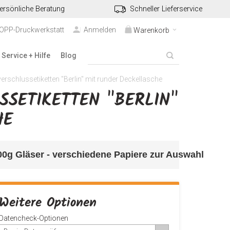
ersönliche Beratung
Schneller Lieferservice
TOPP-Druckwerkstatt
Anmelden
Warenkorb
Service + Hilfe
Blog
schlussetiketten "Berlin" mit runder Deckellasche
ETIKETTEN "BERLIN" M
E
500g Gläser - verschiedene Papiere zur Auswahl
Weitere Optionen
Datencheck-Optionen