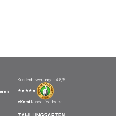
Kundenbewertungen
4.8/5
★★★★★
seren
eKomi
Kundenfeedback
ZAHLUNGSARTEN