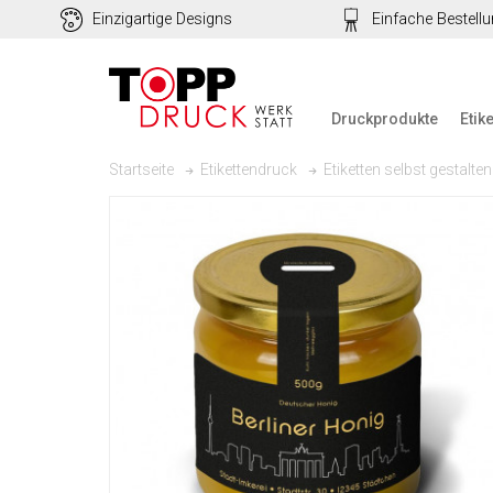
Einzigartige Designs
Einfache Bestell
Druckprodukte
Etik
Startseite
Etikettendruck
Etiketten selbst gestalten