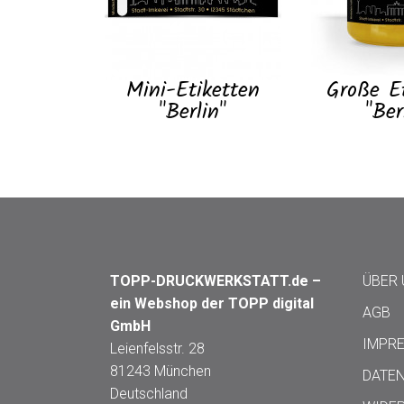
Mini-Etiketten
Große E
"Berlin"
"Ber
TOPP-DRUCKWERKSTATT.de –
ÜBER
ein Webshop der TOPP digital
AGB
GmbH
IMPR
Leienfelsstr. 28
81243 München
DATE
Deutschland