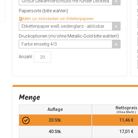
Große Gewährverschluss mit runder Deckellasche
Papiersorte (bitte wählen)
Mehr zur Ablösbarkeit von Etikettenpapieren
Etikettenpapier weiß seidenglanz - ablösbar
Druckoptionen (mi/ohne Metallic-Gold bitte wählen!)
Farbe einseitig 4/0
Anzahl:
Menge
Nettopreis
Auflage
(ohne MwSt.)
20
Stk.
11,46 €
40
Stk.
17,01 €