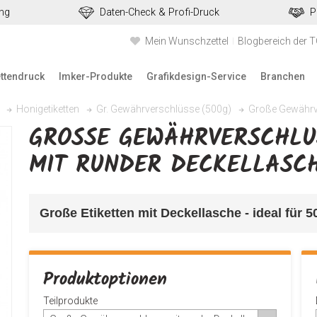
ung
Daten-Check & Profi-Druck
P
Mein Wunschzettel
Blogbereich der 
ettendruck
Imker-Produkte
Grafikdesign-Service
Branchen
Große Gewährver
Honigetiketten
Gr. Gewährverschlüsse (500g)
GROSSE GEWÄHRVERSCHLUSS
IT RUNDER DECKELLASCH
Große Etiketten mit Deckellasche - ideal für 
Produktoptionen
Teilprodukte