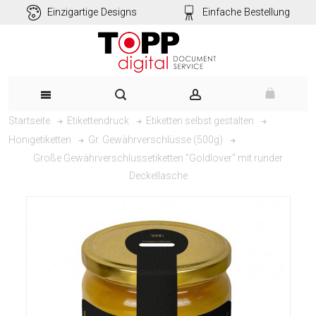
Einzigartige Designs
Einfache Bestellung
Startseite
Etikettendruck
Etiketten selbst gestalten
Honigetiketten
Gr. Gewährverschlüsse (500g)
Große Gewährverschlussetiketten "Goldlover" mit runder
Deckellasche