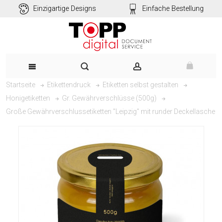
Einzigartige Designs
Einfache Bestellung
Startseite
Etikettendruck
Etiketten selbst gestalten
Honigetiketten
Gr. Gewährverschlüsse (500g)
Große Gewährverschlussetiketten "Leipzig" mit runder Deckellasche