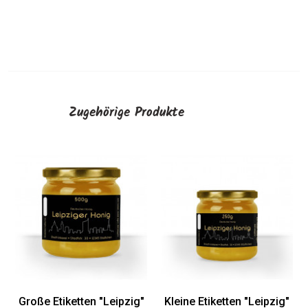
Zugehörige Produkte
Mini-Etiketten "Leipzi
AUSWÄHLEN
ipzig"
Kleine Etiketten "Leipzig"