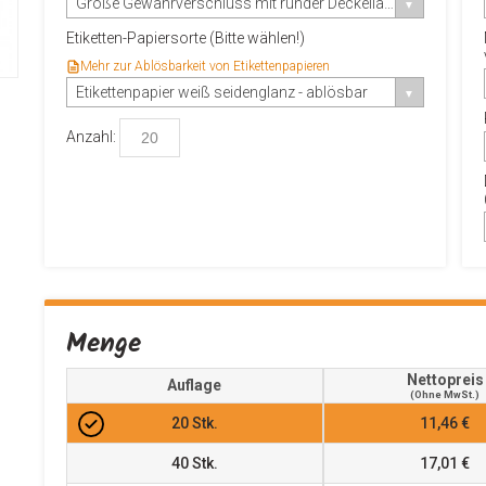
Große Gewährverschluss mit runder Deckellasche
Etiketten-Papiersorte (Bitte wählen!)
Mehr zur Ablösbarkeit von Etikettenpapieren
Etikettenpapier weiß seidenglanz - ablösbar
Anzahl:
Menge
Nettopreis
Auflage
(ohne MwSt.)
20
Stk.
11,46 €
40
Stk.
17,01 €