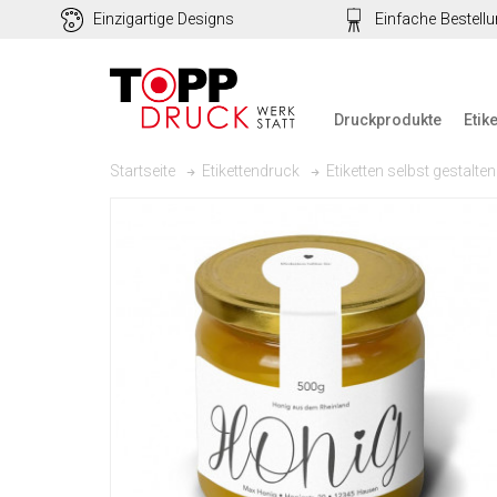
Einzigartige Designs
Einfache Bestell
Druckprodukte
Etik
Startseite
Etikettendruck
Etiketten selbst gestalten