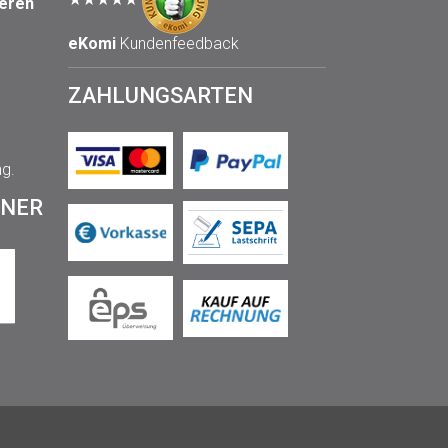
seren
eKomi
Kundenfeedback
ZAHLUNGSARTEN
ng.
TNER