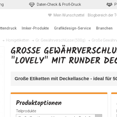
ung
Daten-Check & Profi-Druck
P
Mein Wunschzettel
Blogbereich der 
ettendruck
Imker-Produkte
Grafikdesign-Service
Branchen
Große Gewährve
Honigetiketten
Gr. Gewährverschlüsse (500g)
GROSSE GEWÄHRVERSCHLUSS
LOVELY" MIT RUNDER DEC
Große Etiketten mit Deckellasche - ideal für 
Produktoptionen
Teilprodukte