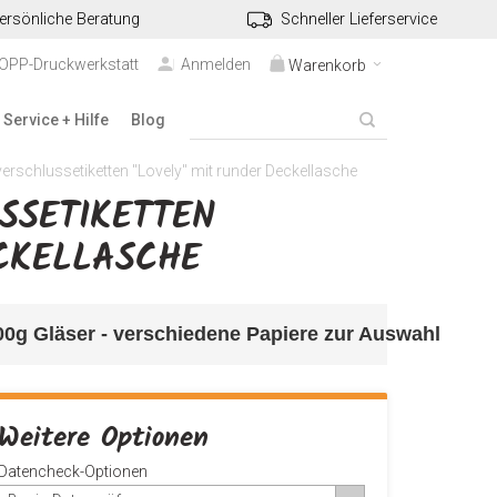
ersönliche Beratung
Schneller Lieferservice
TOPP-Druckwerkstatt
Anmelden
Warenkorb
Service + Hilfe
Blog
rschlussetiketten "Lovely" mit runder Deckellasche
ETIKETTEN "
KELLASCHE
500g Gläser - verschiedene Papiere zur Auswahl
Weitere Optionen
Datencheck-Optionen