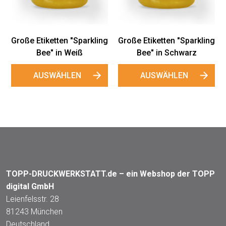
AUSWÄHLEN
AUSWÄ
etten "Sparkling
 in Schwarz
SWÄHLEN
TOPP-DRUCKWERKSTATT.de – ein Webshop der TOPP
digital GmbH
Leienfelsstr. 28
81243 München
Deutschland