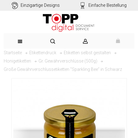
Einzigartige Designs
Einfache Bestellung
Startseite
Etikettendruck
Etiketten selbst gestalten
Honigetiketten
Gr. Gewährverschlüsse (500g)
Große Gewährverschlussetiketten "Sparkling Bee" in Schwarz