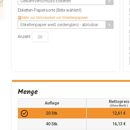
Gewährverschluss-Etiketten
Etiketten-Papiersorte (Bitte wählen!)
Mehr zur Ablösbarkeit von Etikettenpapieren
Etikettenpapier weiß seidenglanz - ablösbar
Anzahl:
Menge
Nettopreis
Auflage
(ohne MwSt.)
20
Stk.
12,61 €
40
Stk.
16,13 €