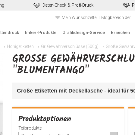
ung
Daten-Check & Profi-Druck
P
Mein Wunschzettel
Blogbereich der 
ettendruck
Imker-Produkte
Grafikdesign-Service
Branchen
Große Gewährve
Honigetiketten
Gr. Gewährverschlüsse (500g)
GROSSE GEWÄHRVERSCHLUSS
BLUMENTANGO"
Große Etiketten mit Deckellasche - ideal für 
Produktoptionen
Teilprodukte