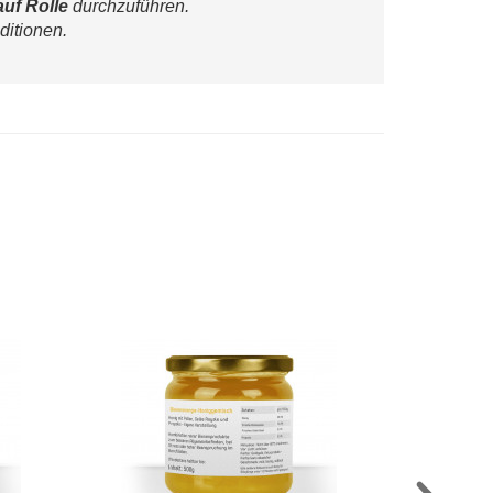
auf Rolle
 durchzuführen.
ditionen.
de"
Kleine Etiketten "Blumenfreunde"
AUSWÄHLEN