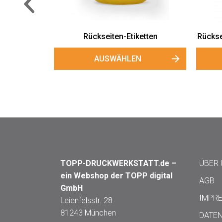
Zutatenliste
Rückseitenetiketten "Blütenhonig"
Neu
AUSWÄHLEN
TOPP-DRUCKWERKSTATT.de –
ÜBER
ein Webshop der TOPP digital
AGB
GmbH
IMPR
Leienfelsstr. 28
81243 München
DATE