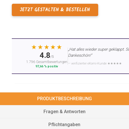
JETZT GESTALTEN & BESTELLEN
★★★★★
„Hat alles wieder super geklappt. S
4.8
Dankeschön!“
/5
1.796 Gesamtbewertungen
— verifizierter eKomi-Kunde ★★★★★
97,66 % positiv
PRODUKTBESCHREIBUNG
Fragen & Antworten
Pflichtangaben