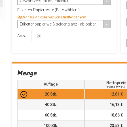
Gewährverschluss-Etiketten
Etiketten-Papiersorte (Bitte wählen!)
Mehr zur Ablösbarkeit von Etikettenpapieren
Etikettenpapier weiß seidenglanz - ablösbar
Anzahl:
Menge
Nettopreis
Auflage
(ohne MwSt.)
20
Stk.
12,61 €
40
Stk.
16,13 €
60
Stk.
18,66 €
100
Stk.
23,53 €