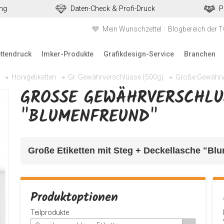
ung
Daten-Check & Profi-Druck
P
Mein Wunschzettel
Blogbereich der 
ettendruck
Imker-Produkte
Grafikdesign-Service
Branchen
Große Gewährve
Honigetiketten
Gr. Gewährverschlüsse (500g)
GROSSE GEWÄHRVERSCHLUSS
BLUMENFREUND"
Große Etiketten mit Steg + Deckellasche "Blum
Produktoptionen
Teilprodukte