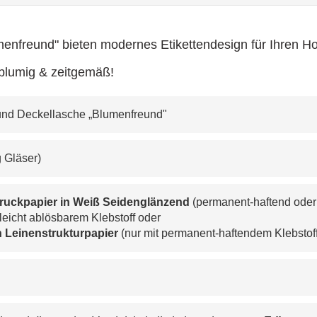
enfreund" bieten modernes Etikettendesign für Ihren H
 blumig & zeitgemäß!
eg und Deckellasche „Blumenfreund"
0g Gläser)
druckpapier in Weiß Seidenglänzend
 (permanent-haftend oder
 leicht ablösbarem Klebstoff oder
 
Leinenstrukturpapier 
(nur mit permanent-haftendem Klebstoff 