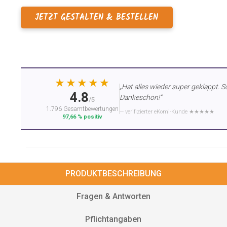
JETZT GESTALTEN & BESTELLEN
★★★★★
„Hat alles wieder super geklappt. S
4.8
Dankeschön!“
/5
1.796 Gesamtbewertungen
— verifizierter eKomi-Kunde ★★★★★
97,66 % positiv
PRODUKTBESCHREIBUNG
Fragen & Antworten
Pflichtangaben