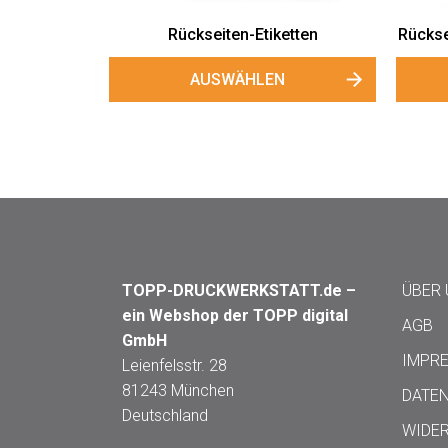
n mit Zutatenliste
Neutrale Rückseitenetiketten
HLEN
AUSWÄHLEN
TOPP-DRUCKWERKSTATT.de –
ÜBER
ein Webshop der TOPP digital
AGB
GmbH
IMPR
Leienfelsstr. 28
81243 München
DATE
Deutschland
WIDE