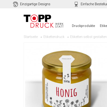
Einzigartige Designs
Einfache Bestell
Druckprodukte
Etik
Startseite
Etikettendruck
Etiketten selbst gestalten