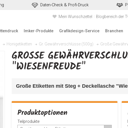
ung
Daten-Check & Profi-Druck
P
Mein Wunschzettel
Blogbereich der 
ettendruck
Imker-Produkte
Grafikdesign-Service
Branchen
Große Gewährve
Honigetiketten
Gr. Gewährverschlüsse (500g)
GROSSE GEWÄHRVERSCHLUSS
WIESENFREUDE"
Große Etiketten mit Steg + Deckellasche "Wies
Produktoptionen
Teilprodukte