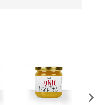
esenfreude"
Frischesiegel "Wiesenfreude"
N
AUSWÄHLEN