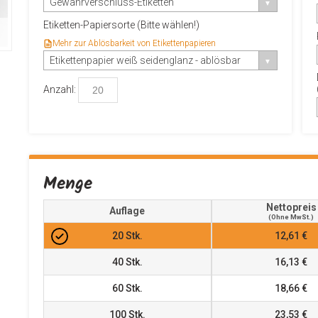
Gewährverschluss-Etiketten
Etiketten-Papiersorte (Bitte wählen!)
Mehr zur Ablösbarkeit von Etikettenpapieren
Etikettenpapier weiß seidenglanz - ablösbar
Anzahl:
Menge
Nettopreis
Auflage
(ohne MwSt.)
20
Stk.
12,61 €
40
Stk.
16,13 €
60
Stk.
18,66 €
100
Stk.
23,53 €