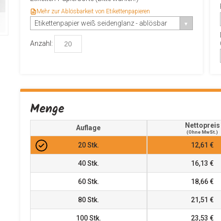
Mehr zur Ablösbarkeit von Etikettenpapieren
Etikettenpapier weiß seidenglanz - ablösbar
Anzahl:
Menge
Nettopreis
Auflage
(ohne MwSt.)
20
Stk.
12,61 €
40
Stk.
16,13 €
60
Stk.
18,66 €
80
Stk.
21,51 €
100
Stk.
23,53 €