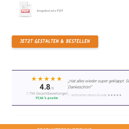
Angebot als PDF
JETZT GESTALTEN & BESTELLEN
★★★★★
„Hat alles wieder super geklappt. S
4.8
Dankeschön!“
/5
1.796 Gesamtbewertungen
— verifizierter eKomi-Kunde ★★★★★
97,66 % positiv