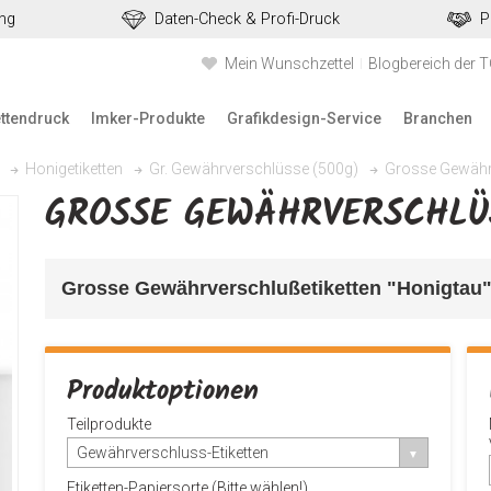
ung
Daten-Check & Profi-Druck
P
Mein Wunschzettel
Blogbereich der 
ettendruck
Imker-Produkte
Grafikdesign-Service
Branchen
Grosse Gewähr
Honigetiketten
Gr. Gewährverschlüsse (500g)
GROSSE GEWÄHRVERSCHLÜ
Grosse Gewährverschlußetiketten "Honigtau"
Produktoptionen
Teilprodukte
Gewährverschluss-Etiketten
Etiketten-Papiersorte (Bitte wählen!)