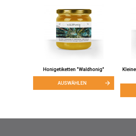
Honigetiketten "Waldhonig"
Klein
AUSWÄHLEN