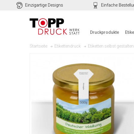
Einzigartige Designs
Einfache Bestell
Druckprodukte
Etik
Startseite
Etikettendruck
Etiketten selbst gestalten