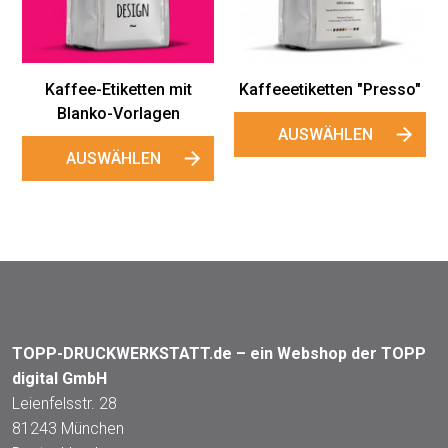
AUSWÄ
AUSWÄHLEN
ketten "Presso"
SWÄHLEN
TOPP-DRUCKWERKSTATT.de – ein Webshop der TOPP
digital GmbH
Leienfelsstr. 28
81243 München