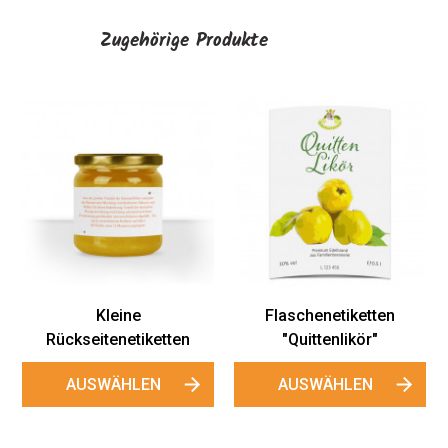
Zugehörige Produkte
Rücks
"Na
AU
Kleine
Flaschenetiketten
ckseitenetiketten
"Quittenlikör"
AUSWÄHLEN
AUSWÄHLEN