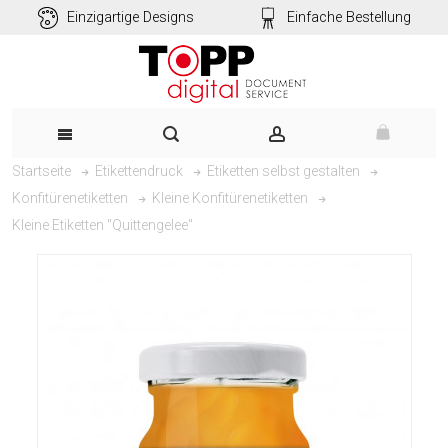
Einzigartige Designs
Einfache Bestellung
Startseite
Etikettendruck
Etiketten selbst gestalten
Konfitürenetiketten
Kleine Konfitürenetiketten
Kleine Etiketten "Quittengelee"