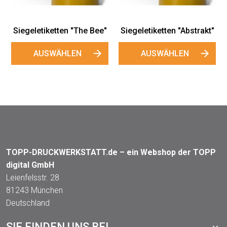
akt"
TOPP-DRUCKWERKSTATT.de – ein Webshop der TOPP
digital GmbH
Leienfelsstr. 28
81243 München
Deutschland
SIE FINDEN UNS BEI