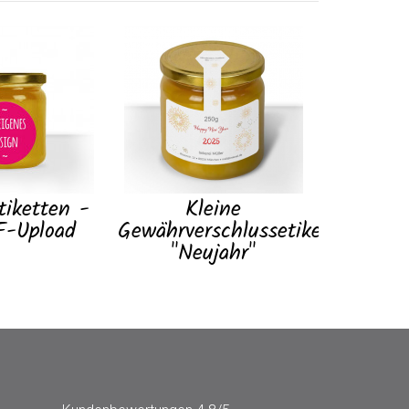
iketten -
Kleine
F-Upload
Gewährverschlussetiketten
"Neujahr"