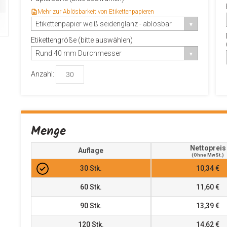
Mehr zur Ablösbarkeit von Etikettenpapieren
Etikettenpapier weiß seidenglanz - ablösbar
Etikettengröße (bitte auswählen)
Rund 40 mm Durchmesser
Anzahl:
Menge
Nettopreis
Auflage
(ohne MwSt.)
30
Stk.
10,34 €
60
Stk.
11,60 €
90
Stk.
13,39 €
120
Stk.
14,62 €