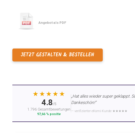
Angebot als PDF
JETZT GESTALTEN & BESTELLEN
★★★★★
„Hat alles wieder super geklappt. S
4.8
Dankeschön!“
/5
1.796 Gesamtbewertungen
— verifizierter eKomi-Kunde ★★★★★
97,66 % positiv