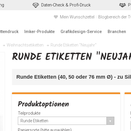
ung
Daten-Check & Profi-Druck
P
Mein Wunschzettel
Blogbereich der 
ettendruck
Imker-Produkte
Grafikdesign-Service
Branchen
Runde Etiketten "Neujahr"
Weihnachtsetiketten
RUNDE ETIKETTEN "NEUJA
Runde Etiketten (40, 50 oder 76 mm Ø) - zu Si
Produktoptionen
Teilprodukte
Runde Etiketten
Papiersorte (bitte auswählen)