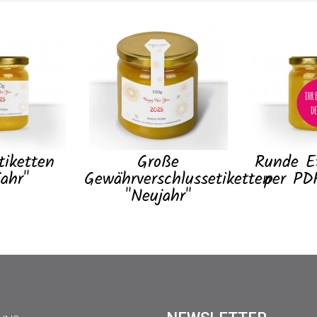
tiketten
Große
Runde Et
ahr"
Gewährverschlussetiketten
per PD
"Neujahr"