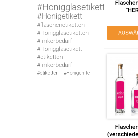
Flaschen
#Honigglasetikett
"HER
#Honigetikett
#flaschenetiketten
#Honigglasetiketten
AUSWÄ
#Imkerbedarf
#Honigglasetikett
#etiketten
#Imkerbedarf
#etiketten
#Honigernte
Flaschen
(verschied