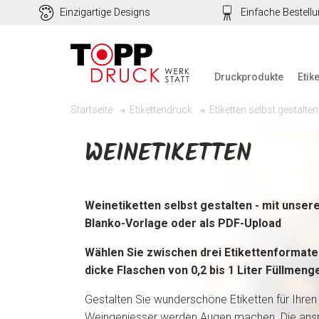
Einzigartige Designs
Einfache Bestell
Druckprodukte
Etik
Startseite
Etikettendruck
Etiketten selbst gestalten
WEINETIKETTEN
Weinetiketten selbst gestalten - mit unser
Blanko-Vorlage oder als PDF-Upload
Wählen Sie zwischen drei Etikettenformat
dicke Flaschen von 0,2 bis 1 Liter Füllmeng
Gestalten Sie wunderschöne Etiketten für Ihren 
Weingeniesser
werden Augen machen. Die ans