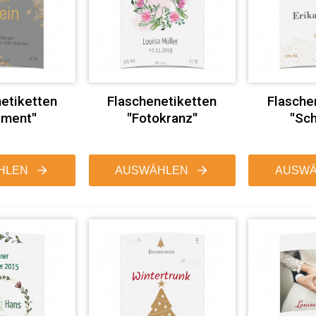
etiketten
Flaschenetiketten
Flasche
ament"
"Fotokranz"
"Sc
HLEN
AUSWÄHLEN
AUSWÄ