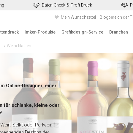
ung
Daten-Check & Profi-Druck
P
Mein Wunschzettel
Blogbereich der 
ettendruck
Imker-Produkte
Grafikdesign-Service
Branchen
Weinetiketten
em Online-Designer, einer
en
für schlanke, kleine oder
e
!
Wein, Selkt oder Perlwein.
prechenden Designs der