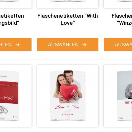
etiketten
Flaschenetiketten "With
Flasche
ngsbild"
Love"
"Winz
HLEN
AUSWÄHLEN
AUSWÄ