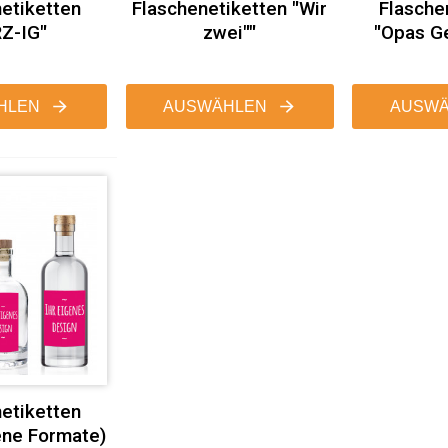
etiketten
Flaschenetiketten "Wir
Flasche
Z-IG"
zwei""
"Opas Ge
HLEN
AUSWÄHLEN
AUSWÄ
etiketten
ene Formate)