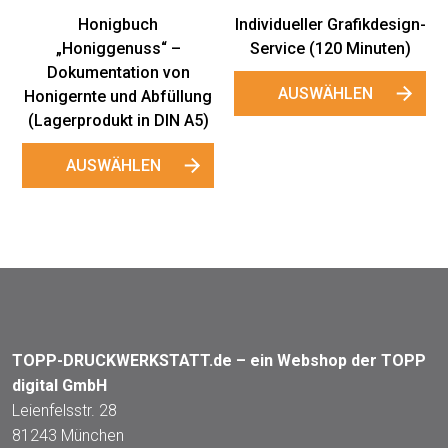
Individueller Grafikdesign-
–
Service (120 Minuten)
on
AUSWÄHLEN
llung
N A5)
TOPP-DRUCKWERKSTATT.de – ein Webshop der TOPP
digital GmbH
Leienfelsstr. 28
81243 München