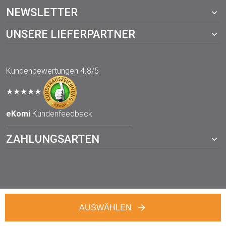
NEWSLETTER
UNSERE LIEFERPARTNER
Kundenbewertungen
4.8/5
★★★★★
eKomi
Kundenfeedback
ZAHLUNGSARTEN
© 2021 TOPP-DRUCKWERKSTATT.de – ein Webshop von der
AUSWÄHLEN
TOPP digital GmbH